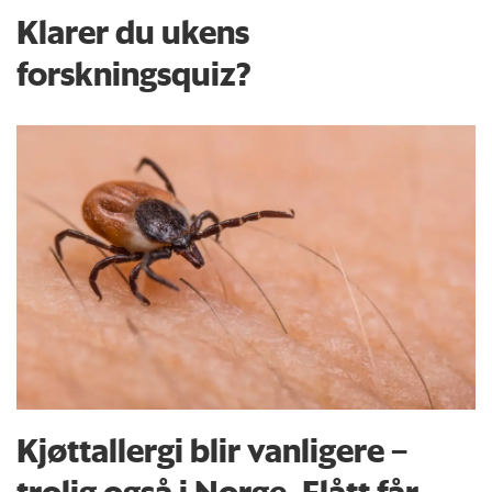
Klarer du ukens
forskningsquiz?
Kjøttallergi blir vanligere –
trolig også i Norge. Flått får