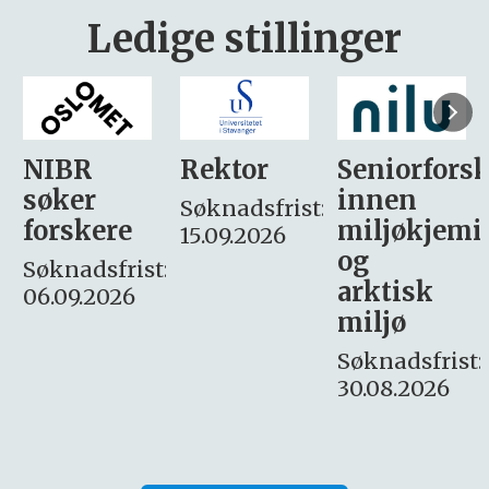
Ledige stillinger
Rektor
Seniorforsker
Forskning.
innen
søker
Søknadsfrist:
miljøkjemi
nyhetsjour
15.09.2026
og
– fast
:
arktisk
Søknadsfrist:
miljø
16. august.
Søknadsfrist:
30.08.2026