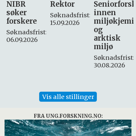
Rektor
Seniorforsker
Forskning.
innen
søker
Søknadsfrist:
miljøkjemi
nyhetsjour
15.09.2026
og
– fast
:
arktisk
Søknadsfrist:
miljø
16. august.
Søknadsfrist:
30.08.2026
Vis alle stillinger
FRA UNG.FORSKNING.NO: