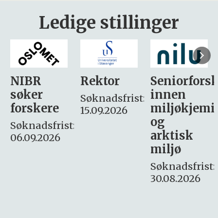
Ledige stillinger
Rektor
Seniorforsker
Forskning.
innen
søker
Søknadsfrist:
miljøkjemi
nyhetsjour
15.09.2026
og
– fast
:
arktisk
Søknadsfrist:
miljø
16. august.
Søknadsfrist:
30.08.2026