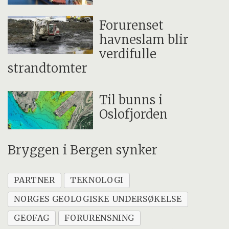
Forurenset
havneslam blir
verdifulle
strandtomter
Til bunns i
Oslofjorden
Bryggen i Bergen synker
PARTNER
TEKNOLOGI
NORGES GEOLOGISKE UNDERSØKELSE
GEOFAG
FORURENSNING