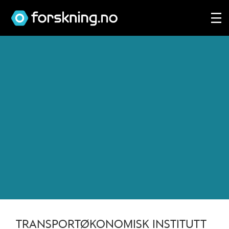
Tag:
tøi
TRANSPORTØKONOMISK INSTITUTT