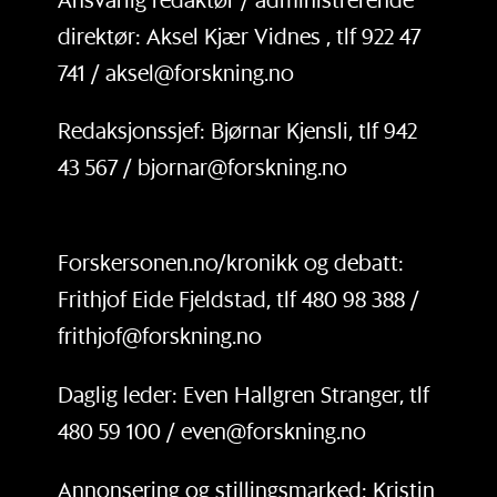
direktør: Aksel Kjær Vidnes , tlf 922 47
741 / aksel@forskning.no
Redaksjonssjef: Bjørnar Kjensli, tlf 942
43 567 / bjornar@forskning.no
Forskersonen.no/kronikk og debatt:
Frithjof Eide Fjeldstad, tlf 480 98 388 /
frithjof@forskning.no
Daglig leder: Even Hallgren Stranger, tlf
480 59 100 / even@forskning.no
Annonsering og stillingsmarked: Kristin