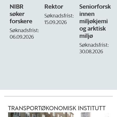
NIBR
Rektor
Seniorforsker
søker
innen
Søknadsfrist:
forskere
miljøkjemi
15.09.2026
og arktisk
–
Søknadsfrist:
miljø
06.09.2026
S
1
Søknadsfrist:
30.08.2026
TRANSPORTØKONOMISK INSTITUTT