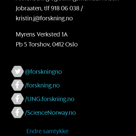
Jobraaten, tlf 918 06 038 /
kristin.j@forskning.no
Myrens Verksted 1A
Pb 5 Torshov, 0412 Oslo
@forskningno
/forskning.no
/UNG.forskning.no
/ScienceNorway.no
Endre samtykke