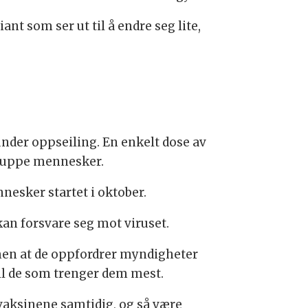
nt som ser ut til å endre seg lite,
nder oppseiling. En enkelt dose av
gruppe mennesker.
nesker startet i oktober.
kan forsvare seg mot viruset.
, men at de oppfordrer myndigheter
til de som trenger dem mest.
vaksinene samtidig, og så være