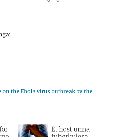
nga:
e on the Ebola virus outbreak by the
for
Et host unna
rge
tuberkulose-