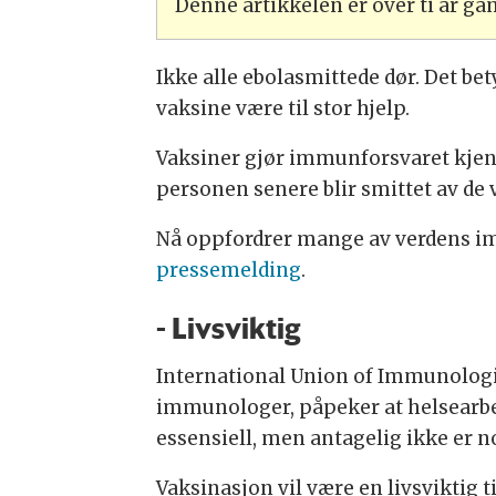
Denne artikkelen er over ti år g
Ikke alle ebolasmittede dør. Det be
vaksine være til stor hjelp.
Vaksiner gjør immunforsvaret kjent
personen senere blir smittet av de
Nå oppfordrer mange av verdens imm
pressemelding
.
- Livsviktig
International Union of Immunologic
immunologer, påpeker at helsearbei
essensiell, men antagelig ikke er nok
Vaksinasjon vil være en livsviktig t