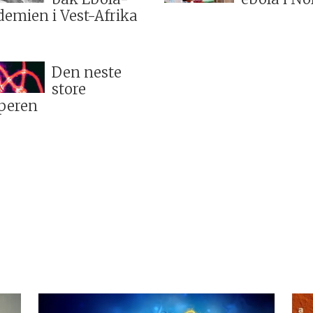
demien i Vest-Afrika
Den neste
store
peren