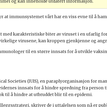
ammel og kan inneholde utdatert informasjon.
tyr at immunsystemet vårt har en viss evne til å ha
 med karakteristiske biter av viruset i en ufarlig 
 virkelige virusene, kan kroppen gjenkjenne og ang
unologer til en større innsats for å utvikle vaksin
al Societies (IUIS), en paraplyorganisasjon for man
dernes innsats for å hindre spredning fra person 
 til å hindre at utbruddet blir til en epidemi.
illeggsstrategi, skriver de i uttalelsen som nå er pu