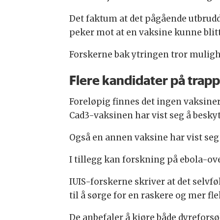
Det faktum at det pågående utbruddet
peker mot at en vaksine kunne bli
Forskerne bak ytringen tror mulighe
Flere kandidater på trap
Foreløpig finnes det ingen vaksine
Cad3-vaksinen har vist seg å besk
Også en annen vaksine har vist seg 
I tillegg kan forskning på ebola-ov
IUIS-forskerne skriver at det selvf
til å sørge for en raskere og mer f
De anbefaler å kjøre både dyrefors