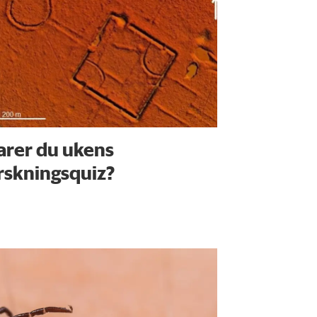
arer du ukens
rskningsquiz?