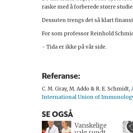
raske med å forberede større studi
Dessuten trengs det så klart finansi
For som professor Reinhold Schmidt
- Tida er ikke på vår side.
Referanse:
C. M. Gray, M. Addo
&
R. E. Schmidt,
International Union of Immunology
SE OGSÅ
Vanskelige
valg rundt