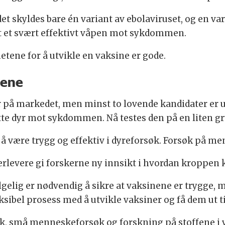
 skyldes bare én variant av ebolaviruset, og en varia
tt et svært effektivt våpen mot sykdommen.
tene for å utvikle en vaksine er gode.
pene
r på markedet, men minst to lovende kandidater er u
ytte dyr mot sykdommen. Nå testes den på en liten 
å være trygg og effektiv i dyreforsøk. Forsøk på men
erlevere gi forskerne ny innsikt i hvordan kroppen 
ølgelig er nødvendig å sikre at vaksinene er trygge
leksibel prosess med å utvikle vaksiner og få dem ut 
øk, små menneskeforsøk og forskning på stoffene i 