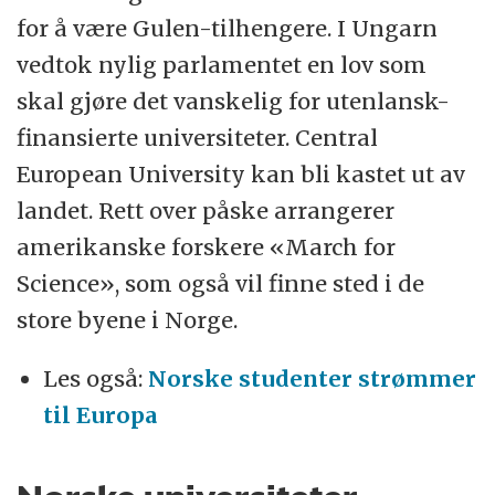
for å være Gulen-tilhengere. I Ungarn
Kingdom, Wallonia.
vedtok nylig parlamentet en lov som
EUA (The European University Association)
skal gjøre det vanskelig for utenlansk-
representerer universiteter i 47 land og
finansierte universiteter. Central
lobber mot Brussel på vegne av
European University kan bli kastet ut av
europeiske læresteder.
landet. Rett over påske arrangerer
amerikanske forskere «March for
Science», som også vil finne sted i de
store byene i Norge.
Les også:
Norske studenter strømmer
til Europa