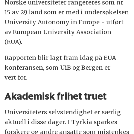
Norske universiteter rangereres som nr
Økonomisk autonomi (11 indikatorer)
15 av 29 land som er med i undersøkelsen
University Autonomy in Europe - utført
Ansettelsesautonomi (8 indikatorer)
av European University Association
Akademisk frihet (12 indikatorer)
(EUA).
Rapporten blir lagt fram idag på EUA-
29 land er med i undersøkelsen:
konferansen, som UiB og Bergen er
Austria, Brandenburg, Croatia, Denmark,
vert for.
Estonia, Finland, Flanders, France, Hesse,
Hungary, Iceland, Ireland, Italy, Latvia,
Akademisk frihet truet
Lithuania, Luxembourg, The Netherlands,
Universiteters selvstendighet er særlig
North Rhine-Westphalia, Norway, Poland,
aktuell i disse dager. I Tyrkia sparkes
Portugal, Serbia, Slovakia, Slovenia, Spain,
forskere og andre ansatte som mistenkes
Sweden, Switzerland, United