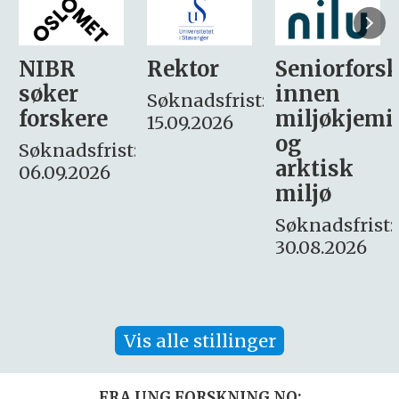
Rektor
Seniorforsker
Forskning.
innen
søker
Søknadsfrist:
miljøkjemi
nyhetsjour
15.09.2026
og
– fast
:
arktisk
Søknadsfrist:
miljø
16. august.
Søknadsfrist:
30.08.2026
Vis alle stillinger
FRA UNG.FORSKNING.NO: