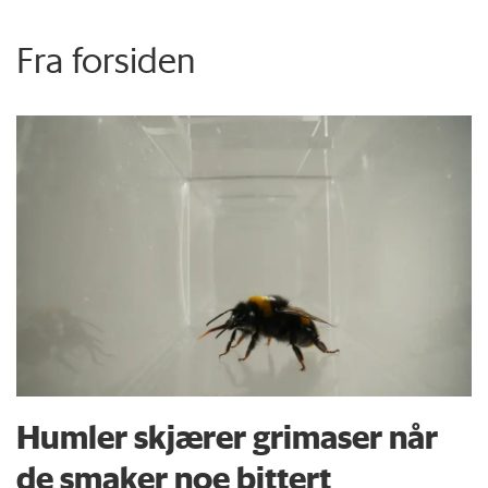
Fra forsiden
Humler skjærer grimaser når
de smaker noe bittert