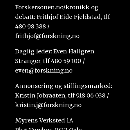
Forskersonen.no/kronikk og
debatt: Frithjof Eide Fjeldstad, tlf
480 98 388 /
frithjof@forskning.no
Daglig leder: Even Hallgren
Stranger, tlf 480 59 100 /
even@forskning.no
Annonsering og stillingsmarked:
Kristin Jobraaten, tlf 918 06 038 /
kristin.j@forskning.no
Myrens Verksted 1A
Pb 5 Torshov, 0412 Oslo