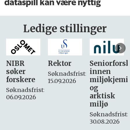
dataspill kan være nyttig
Ledige stillinger
Rektor
Seniorforsker
Forskning.
innen
søker
Søknadsfrist:
miljøkjemi
nyhetsjour
15.09.2026
og
– fast
:
arktisk
Søknadsfrist:
miljø
16. august.
Søknadsfrist:
30.08.2026