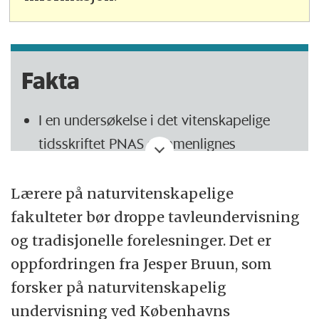
Fakta
I en undersøkelse i det vitenskapelige
tidsskriftet PNAS sammenlignes
tradisjonell tavleundervisning med aktiv
læring.
Lærere på naturvitenskapelige
fakulteter bør droppe tavleundervisning
Undersøkelsen er en såkalt metaanalyse,
og tradisjonelle forelesninger. Det er
hvor forskerne har samlet inn og
oppfordringen fra Jesper Bruun, som
analysert resultatene fra 225 andre
forsker på naturvitenskapelig
studier.
undervisning ved Københavns