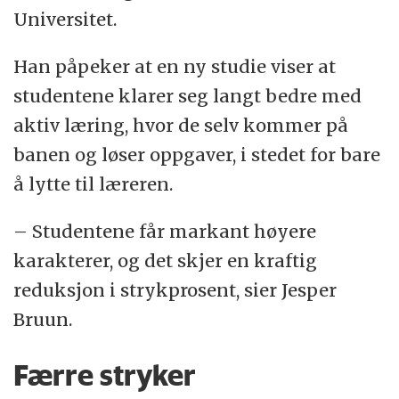
Studiene ser utelukkende på fagene
Universitet.
naturvitenskap, teknologi,
ingeniørvitenskap og matematikk (såkalte
Han påpeker at en ny studie viser at
STEM-fag).
studentene klarer seg langt bedre med
aktiv læring, hvor de selv kommer på
Forskerne mener at
banen og løser oppgaver, i stedet for bare
karaktergjennomsnittet forbedres med
å lytte til læreren.
omkring seks prosent, og at
sannsynligheten for å stryke reduseres
– Studentene får markant høyere
markant.
karakterer, og det skjer en kraftig
reduksjon i strykprosent, sier Jesper
Kilde: PNAS, Jesper Bruun
Bruun.
Færre stryker