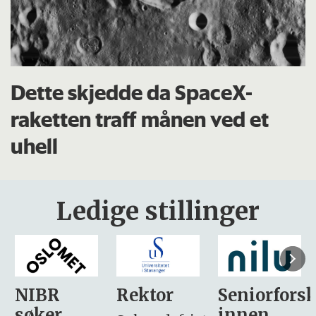
Dette skjedde da SpaceX-
raketten traff månen ved et
uhell
Ledige stillinger
Rektor
Seniorforsker
Forskning.
innen
søker