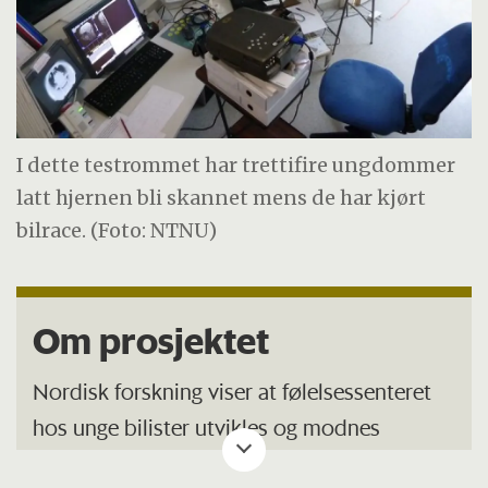
I dette testrommet har trettifire ungdommer
latt hjernen bli skannet mens de har kjørt
bilrace. (Foto: NTNU)
Om prosjektet
Nordisk forskning viser at følelsessenteret
hos unge bilister utvikles og modnes
tidligere enn frontallappen, og at dette