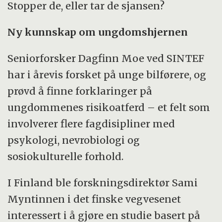
Stopper de, eller tar de sjansen?
tilsvarende TraFi i Finland.
Ny kunnskap om ungdomshjernen
SINTEF har i samarbeid med Høgskolen i
Nord-Trøndelag, utviklet et program basert
Seniorforsker Dagfinn Moe ved SINTEF
på kunnskap fra dette og lignende
har i årevis forsket på unge bilførere, og
prosjekter for påvirkning av ungdoms
prøvd å finne forklaringer på
risikoforståelse ved Bratten aktivitetspark i
ungdommenes risikoatferd – et felt som
Bodø. Der er etablert et MIND-senter med et
involverer flere fagdisipliner med
program basert på lyd, bilde og refleksjon
psykologi, nevrobiologi og
som ungdom deltar i.
sosiokulturelle forhold.
I Finland ble forskningsdirektør Sami
Myntinnen i det finske vegvesenet
interessert i å gjøre en studie basert på