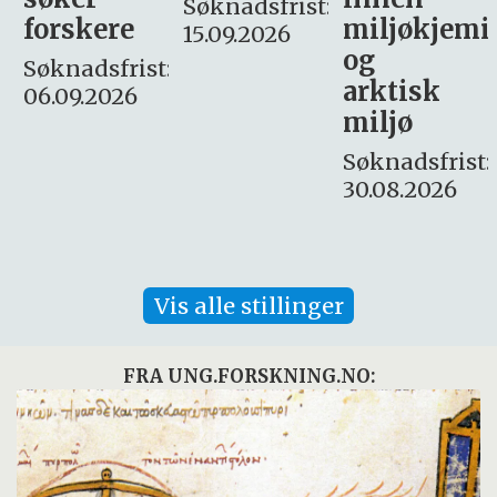
Søknadsfrist:
miljøkjemi
nyhetsjour
15.09.2026
og
– fast
:
arktisk
Søknadsfrist:
miljø
16. august.
Søknadsfrist:
30.08.2026
Vis alle stillinger
FRA UNG.FORSKNING.NO: