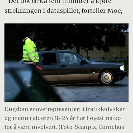
–Det tok cirka fem minutter å kjøre
strekningen i dataspillet, forteller Moe,
Ungdom er overrepresentert i trafikkulykker
og menn i alderen 18-24 år har høyest risiko
for å være involvert. (Foto: Scanpix, Cornelius