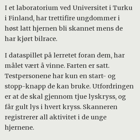
varierer fra høyrisiko- til lavrisikogrupper.
I et laboratorium ved Universitet i Turku
i Finland, har trettifire ungdommer i
Forskningen har vært ledet av SINTEF og er
høst latt hjernen bli skannet mens de
utført ved Centre for Cognitive
har kjørt bilrace.
Neuroscience (CCN) ved Universitetet i
Turku, Finland.
I dataspillet på lerretet foran dem, har
målet vært å vinne. Farten er satt.
Prosjektet Neurodriving bygger på at
Testpersonene har kun en start- og
forskere skanner hjernen mens ungdommer
stopp-knapp de kan bruke. Utfordringen
spiller dataspill. Spillet er tidligere bruket i
er at de skal gjennom tjue lyskryss, og
en studie ved Temple University i
får gult lys i hvert kryss. Skanneren
Philadelphia, Pennsylvania.
registrerer all aktivitet i de unge
Startet i 2012 og er finansiert av Statens
hjernene.
vegvesen, Vegdirektoratet i Norge og