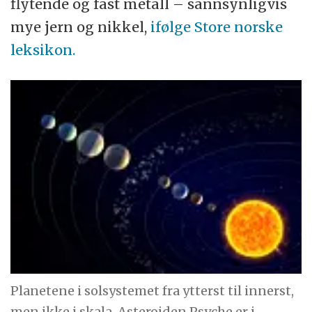
flytende og fast metall – sannsynligvis
mye jern og nikkel,
ifølge Store norske
leksikon.
Planetene i solsystemet fra ytterst til innerst,
men ikke i skala. Asteroiden Psyche er i