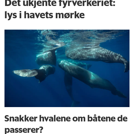
Det ukjente fyrverkeriet:
lys i havets mørke
Snakker hvalene om båtene de
passerer?