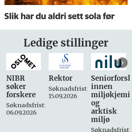
Slik har du aldri sett sola før
Ledige stillinger
Rektor
Seniorforsker
Forskning.
innen
søker
Søknadsfrist:
miljøkjemi
nyhetsjour
15.09.2026
og
– fast
:
arktisk
Søknadsfrist:
miljø
16. august.
Søknadsfrist: