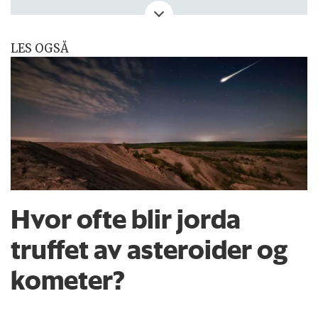
eller kritikk? Eller tips om noe vi bør skrive
om?
LES OGSÅ
Hvor ofte blir jorda
truffet av asteroider og
kometer?