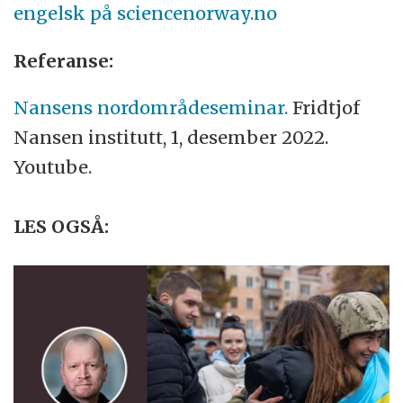
engelsk på sciencenorway.no
Referans
e:
Nansens nordområdeseminar.
Fridtjof
Nansen institutt, 1, desember 2022.
Youtube.
LES OGSÅ: