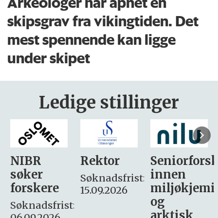
Arkeologer har åpnet en
skipsgrav fra vikingtiden. Det
mest spennende kan ligge
under skipet
Ledige stillinger
Rektor
Seniorforsker
Forskning.
innen
søker
Søknadsfrist:
miljøkjemi
nyhetsjour
15.09.2026
og
– fast
:
arktisk