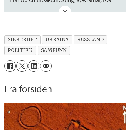
eller kritikk? Eller tips om noe vi bør skrive
om?
SIKKERHET
UKRAINA
RUSSLAND
POLITIKK
SAMFUNN
Fra forsiden