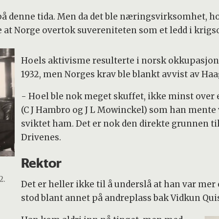
å denne tida. Men da det ble næringsvirksomhet, hov
at Norge overtok suvereniteten som et ledd i krigso
Hoels aktivisme resulterte i norsk okkupasjon 
1932, men Norges krav ble blankt avvist av Haa
- Hoel ble nok meget skuffet, ikke minst over 
(C J Hambro og J L Mowinckel) som han mente 
sviktet ham. Det er nok den direkte grunnen ti
Drivenes.
Rektor
2.
Det er heller ikke til å underslå at han var mer 
stod blant annet på andreplass bak Vidkun Quisl