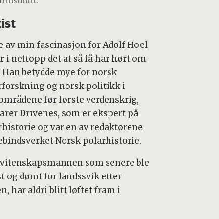
rinstitutt."
ist
e av min fascinasjon for Adolf Hoel
r i nettopp det at så få har hørt om
 Han betydde mye for norsk
rforskning og norsk politikk i
områdene før første verdenskrig,
larer Drivenes, som er ekspert på
rhistorie og var en av redaktørene
rebindsverket Norsk polarhistorie.
vitenskapsmannen som senere ble
st og dømt for landssvik etter
n, har aldri blitt løftet fram i