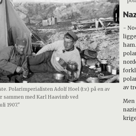
pola
Naz
- No
ligge
ham.
pola
nord
fork
pola
av t
te. Polarimperialisten Adolf Hoel (t.v.) på en av
Her sammen med Karl Haavimb ved
Men 
li 1907."
nazi
krige