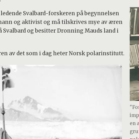
n ledende Svalbard-forskeren på begynnelsen
mann og aktivist og må tilskrives mye av æren
på Svalbard og besitter Dronning Mauds land i
n av det som i dag heter Norsk polarinstitutt.
"Fo
imp
en 
gru