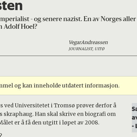
sten
perialist - og senere nazist. En av Norges aller
m Adolf Hoel?
Vegar
Andreassen
JOURNALIST, UITØ
ammel og kan inneholde utdatert informasjon.
s ved Universitetet i Tromsø prøver derfor å
S
as skraphaug. Han skal skrive en biografi om
a
let er å få den utgitt i løpet av 2008.
-
?