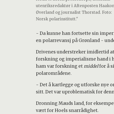
utenriksredaktør i Aftenposten Haako
Øverland og journalist Thorstad. Foto:
Norsk polarinstitutt."
- Da kunne han fortsette sin imperi
en polarrevansj på Grønland - unde
Drivenes understreker imidlertid at
forskning og imperialisme hand i han
ham var forskning et
middel
for å s
polarområdene.
- Det å kartlegge og utforske nye o
sitt. Det var uproblematisk for d
Dronning Mauds land, for eksempel,
vært for Hoels snarrådighet.