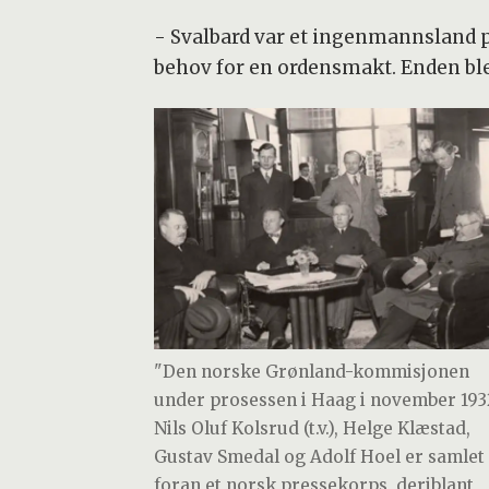
- Svalbard var et ingenmannsland p
behov for en ordensmakt. Enden ble 
"Den norske Grønland-kommisjonen
under prosessen i Haag i november 193
Nils Oluf Kolsrud (t.v.), Helge Klæstad,
Gustav Smedal og Adolf Hoel er samlet
foran et norsk pressekorps, deriblant