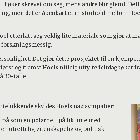
t bøker skrevet om seg, mens andre blir glemt. Dette
ng, men det er åpenbart et misforhold mellom Hoels
Hoel etterlatt seg veldig lite materiale som gjør at
t forskningsmessig.
personlighet. Det gjør dette prosjektet til en kjempe
 først og fremst Hoels nitidig utfylte feltdagbøker f
å 30-tallet.
 utelukkende skyldes Hoels nazisympatier:
tt på som en polarhelt på lik linje med
en utrettelig vitenskapelig og politisk