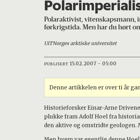
Polarimperiali
Polaraktivist, vitenskapsmann, im
førkrigstida. Men har du hørt o
UiT
Norges arktiske universitet
15.02.2007 - 05:00
PUBLISERT
Denne artikkelen er over ti år g
Historieforsker Einar-Arne Drivene
plukke fram Adolf Hoel fra histori
den aktive og omstridte geologen. Må
Men hvem var egentlig denne Hoel