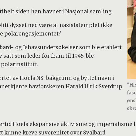
tihelt siden han havnet i Nasjonal samling.
blitt dysset ned være at naziststemplet ikke
ske polarengasjementet?
lbard- og Ishavsundersøkelser som ble etablert
 satt som leder for fram til 1945, ble
polarinstitutt.
vertet av Hoels NS-bakgrunn og byttet navn i
"Hi
anerkjente havforskeren Harald Ulrik Sverdrup
fas
øns
skr
ertid Hoels ekspansive aktivisme og imperialisme hø
utt kunne kreve suverenitet over Svalbard.