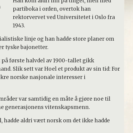
Han kom aldri inn på tinget, men med
n
partiboka i orden, overtok han
rektorvervet ved Universitetet i Oslo fra
1943.
alistiske linje og han hadde store planer om
r tyske bajonetter.
 på første halvdel av 1900-tallet gikk
d. Slik sett var Hoel et produkt av sin tid: For
ikre norske nasjonale interesser i
mråder var samtidig en måte å gjøre noe til
enne generasjonens vitenskapsmenn.
 hadde aldri vært norsk om det ikke hadde