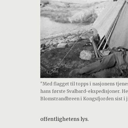
"Med flagget til topps i nasjonens tjenes
hans første Svalbard-ekspedisjoner. 
Blomstrandbreen i Kongsfjorden sist i ju
offentlighetens lys.