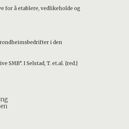
 for å etablere, vedlikeholde og
Trondheimsbedrifter i den
SMB”. I Selstad, T. et.al. [red.]
ang
den