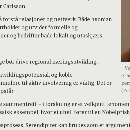
r Carlsson.
 å forstå relasjoner og nettverk. Både hvordan
ettholder og utvider formelle og
er og bedrifter både lokalt og utaskjærs.
rge bør drive regional næringsutvikling.
- V
utviklingspotensial, og koble
gra
mulere til aktiv involvering er viktig. Det er
per
pstår.
(Fo
te sammentreff - i forskning er et velkjent fenome
assisk eksempel, hvor et uhell fører til en Nobelpri
sprosess. Serendipitet kan brukes som et argument f