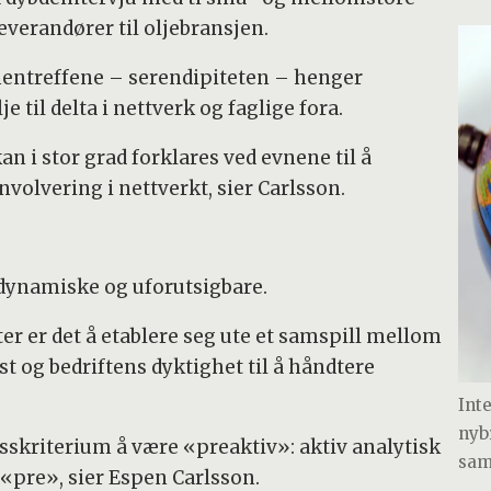
verandører til oljebransjen.
mentreffene – serendipiteten – henger
til delta i nettverk og faglige fora.
n i stor grad forklares ved evnene til å
volvering i nettverkt, sier Carlsson.
dynamiske og uforutsigbare.
r er det å etablere seg ute et samspill mellom
t og bedriftens dyktighet til å håndtere
Int
nyb
sskriterium å være «preaktiv»: aktiv analytisk
sam
t «pre», sier Espen Carlsson.