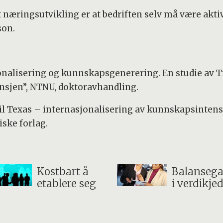
æringsutvikling er at bedriften selv må være aktive
son.
sjonalisering og kunnskapsgenerering. En studie av 
nsjen”, NTNU, doktoravhandling.
il Texas – internasjonalisering av kunnskapsintensive 
iske forlag.
Kostbart å
Balanseg
etablere seg
i verdikje