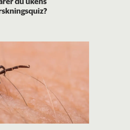
arer du ukens
rskningsquiz?