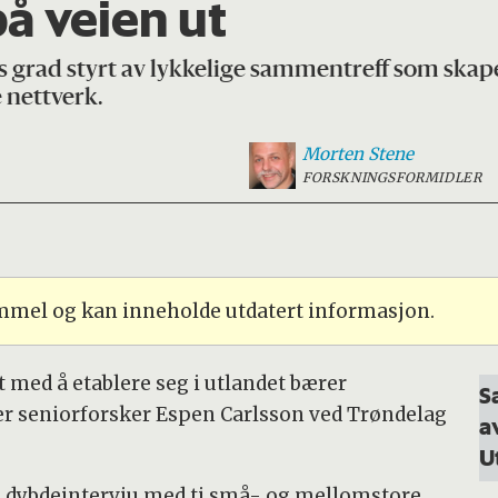
på veien ut
viss grad styrt av lykkelige sammentreff som ska
e nettverk.
Morten
Stene
FORSKNINGSFORMIDLER
ammel og kan inneholde utdatert informasjon.
det med å etablere seg i utlandet bærer
S
ier seniorforsker Espen Carlsson ved Trøndelag
a
U
på dybdeintervju med ti små- og mellomstore