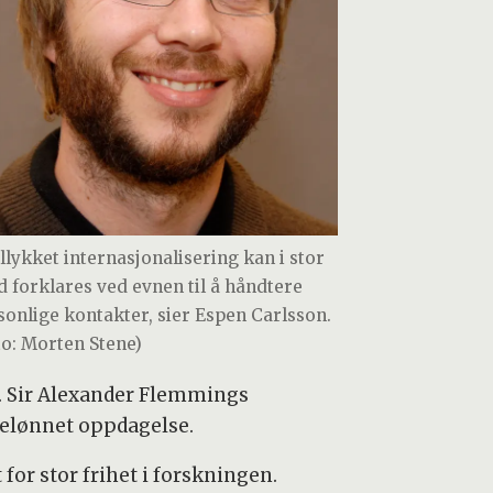
ellykket internasjonalisering kan i stor
d forklares ved evnen til å håndtere
sonlige kontakter, sier Espen Carlsson.
to: Morten Stene)
n. Sir Alexander Flemmings
sbelønnet oppdagelse.
or stor frihet i forskningen.