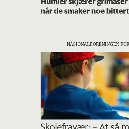
Humler skjærer grimaser
når de smaker noe bittert
NASJONALFORENINGEN FO
Skolefravær: – At så 