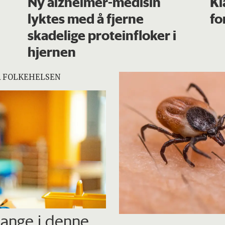
Ny alzheimer-medisin
Kl
lyktes med å fjerne
fo
skadelige proteinfloker i
hjernen
R FOLKEHELSEN
mange i denne