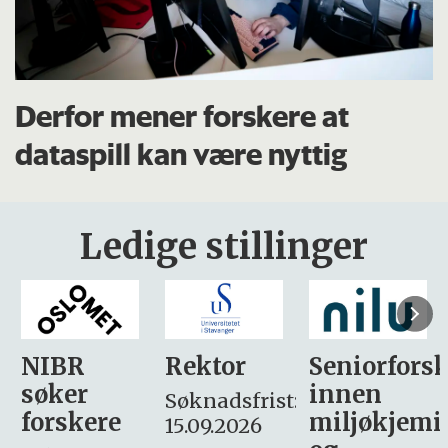
Derfor mener forskere at
dataspill kan være nyttig
Ledige stillinger
Rektor
Seniorforsker
Forskning.
innen
søker
Søknadsfrist:
miljøkjemi
nyhetsjour
15.09.2026