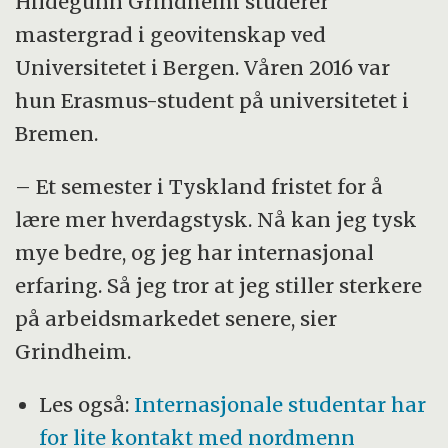
Hildegunn Grindheim studerer
Det europeiske utdanningssamarbeidet
mastergrad i geovitenskap ved
startet i 1987, og i år markeres 30-
Universitetet i Bergen. Våren 2016 var
årsjubileet over hele Europa. Erasmus+,
hun Erasmus-student på universitetet i
som er navnet på dagens europeiske
Bremen.
samarbeidsprogram, dekker hele
utdanningsløpet: barnehage, skole,
– Et semester i Tyskland fristet for å
opplæring, høyere utdanning og voksnes
lære mer hverdagstysk. Nå kan jeg tysk
læring.
mye bedre, og jeg har internasjonal
erfaring. Så jeg tror at jeg stiller sterkere
på arbeidsmarkedet senere, sier
Grindheim.
Les også:
Internasjonale studentar har
for lite kontakt med nordmenn