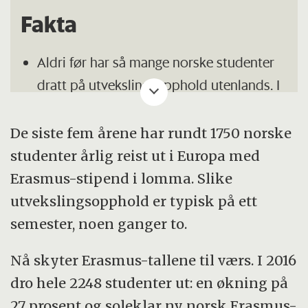
Fakta
Aldri før har så mange norske studenter
dratt på utvekslingsopphold utenlands. I
2016 dro 6900 studenter.
De siste fem årene har rundt 1750 norske
Stadig flere velger Erasmus-stipend og
studenter årlig reist ut i Europa med
drar til Europa. I 2016 dro 2248 studenter
Erasmus-stipend i lomma. Slike
ut. Erasmus utgjør nå en tredel av alle
utvekslingsopphold er typisk på ett
som drar ut på utveksling.
semester, noen ganger to.
Tyskland er aller mest populært Erasmus-
land i Europa.
Nå skyter Erasmus-tallene til værs. I 2016
dro hele 2248 studenter ut: en økning på
USA er stadig størst mottakerland for
27 prosent og soleklar ny norsk Erasmus-