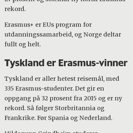
norske utvekslingsstudenter, men tallet
rekord.
synker markant i 2016.
Reiser du på Erasmus+ studieopphold,
Erasmus+ er EUs program for
kan du få et månedlig stipend på 350 eller
utdanningssamarbeid, og Norge deltar
400 euro avhengig av hvilket land du
fullt og helt.
reiser til. Dersom du reiser på
Tyskland er Erasmus-vinner
praksisutveksling får du 100 euro ekstra
per måned.
Tyskland er aller hetest reisemål, med
Hele 35.000 norske studenter har reist ut
335 Erasmus-studenter. Det gir en
i Europa med Erasmus-stipend siden
oppgang på 32 prosent fra 2015 og er ny
Norge kom med i det europeiske
rekord. Så følger Storbritannia og
utdanningssamarbeidet for 25 år siden
Frankrike. Før Spania og Nederland.
(1992).