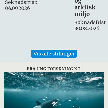
og
– fast
:
arktisk
Søknadsfrist:
miljø
16. august.
Søknadsfrist:
30.08.2026
Vis alle stillinger
FRA UNG.FORSKNING.NO: