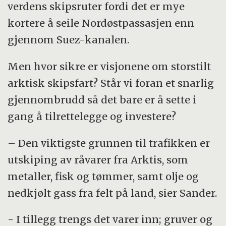
vil det også kunne bli mulig å seile i
verdens skipsruter fordi det er mye
internasjonalt farvann rett over Polhavet.
kortere å seile Nordøstpassasjen enn
gjennom Suez-kanalen.
Men hvor sikre er visjonene om storstilt
arktisk skipsfart? Står vi foran et snarlig
gjennombrudd så det bare er å sette i
gang å tilrettelegge og investere?
– Den viktigste grunnen til trafikken er
utskiping av råvarer fra Arktis, som
metaller, fisk og tømmer, samt olje og
nedkjølt gass fra felt på land, sier Sander.
- I tillegg trengs det varer inn; gruver og