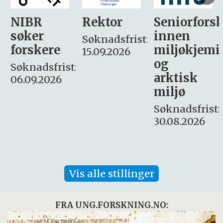
Rektor
Seniorforsker
Forskning.
innen
søker
Søknadsfrist:
miljøkjemi
nyhetsjour
15.09.2026
og
– fast
:
arktisk
Søknadsfrist:
miljø
16. august.
Søknadsfrist:
30.08.2026
Vis alle stillinger
FRA UNG.FORSKNING.NO: