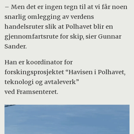
Karaporten for den nordlige sjørute. Den
– Men det er ingen tegn til at vi får noen
henger sammen med et transportsystem
snarlig omlegging av verdens
opp elvene Ob, Jenisej og Lena, som
handelsruter slik at Polhavet blir en
forbinder kysten med den trans-sibirske
gjennomfartsrute for skip, sier Gunnar
jernbanen.
Sander.
Ruta går gjennom flere streder, noen av dem
Han er koordinator for
ikke dypere enn 10-15 meter. Russerne har
forskingsprosjektet “Havisen i Polhavet,
forsøkt å utvikle sjøruta i mange tiår og kan
teknologi og avtaleverk”
tilby en del grunnleggende service for
ved Framsenteret.
skipstrafikk.
Nordvestpassasjen
er egentlig syv mulige
ruter i streder og sund gjennom det
kanadiske arkipelet og videre over