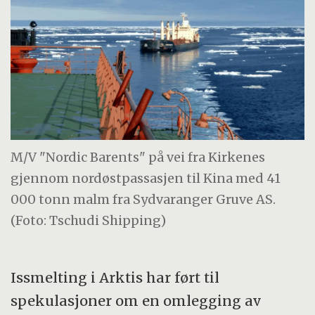
Beauforthavet.
Mye av farvannet er grunt og byr på store
utfordringer for navigasjon. Det finnes ingen
havner eller annen infrastruktur tilpasset
større skipstrafikk.
M/V "Nordic Barents" på vei fra Kirkenes
Canada har dessuten vært lite interessert i å
gjennom nordøstpassasjen til Kina med 41
tillate gjennomseiling, dels på grunn av sin
000 tonn malm fra Sydvaranger Gruve AS.
omstridte avgrensning av hele arkipelet som
(Foto: Tschudi Shipping)
indre farvann, dels for å unngå forurensning.
Nordøstpassasjen er på kort sikt den mest
Issmelting i Arktis har ført til
aktuelle seilingsruten. Med større issmelting
spekulasjoner om en omlegging av