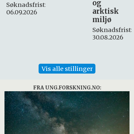
og
– fast
:
arktisk
Søknadsfrist:
miljø
16. august.
Søknadsfrist:
30.08.2026
Vis alle stillinger
FRA UNG.FORSKNING.NO: