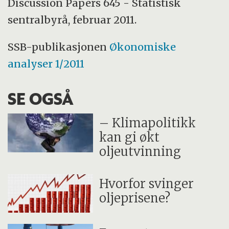
Discussion Papers 645 - Statistisk
sentralbyrå, februar 2011.
SSB-publikasjonen
Økonomiske
analyser 1/2011
SE OGSÅ
– Klimapolitikk
kan gi økt
oljeutvinning
Hvorfor svinger
oljeprisene?