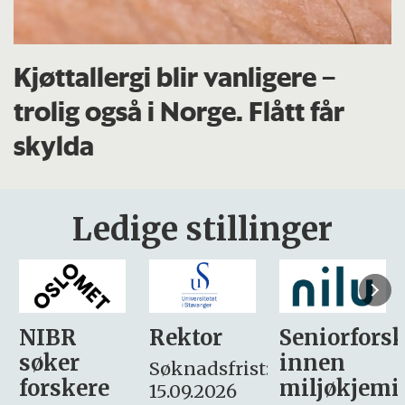
Kjøttallergi blir vanligere –
trolig også i Norge. Flått får
skylda
Ledige stillinger
Rektor
Seniorforsker
Forskning.
innen
søker
Søknadsfrist:
miljøkjemi
nyhetsjour
15.09.2026