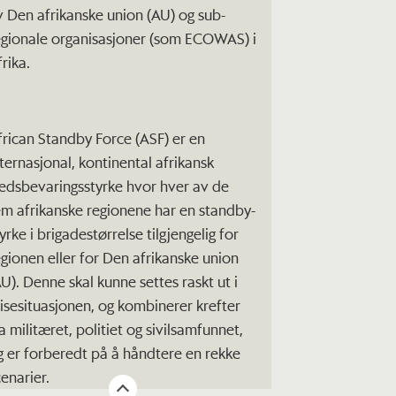
v Den afrikanske union (AU) og sub-
egionale organisasjoner (som ECOWAS) i
rika.
frican Standby Force (ASF) er en
nternasjonal, kontinental afrikansk
redsbevaringsstyrke hvor hver av de
em afrikanske regionene har en standby-
yrke i brigadestørrelse tilgjengelig for
egionen eller for Den afrikanske union
AU). Denne skal kunne settes raskt ut i
risesituasjonen, og kombinerer krefter
a militæret, politiet og sivilsamfunnet,
g er forberedt på å håndtere en rekke
cenarier.