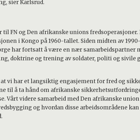
g, sier Karlsrud.
 til FN og Den afrikanske unions fredsoperasjoner. 
jonen i Kongo på 1960-tallet. Siden midten av 1990-
orge har fortsatt å være en nær samarbeidspartner 
ing, doktrine og trening av soldater, politi og sivi
t vi har et langsiktig engasjement for fred og sikk
e til å ta hånd om afrikanske sikkerhetsutfordringer
se. Vårt videre samarbeid med Den afrikanske union 
fredsbygging og hvordan disse arbeidsområdene kan 
.