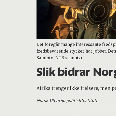
Det foregår mange interessante fredspr
fredsbevarende styrker har jobbet. Det
Samfoto, NTB scanpix)
Slik bidrar Norg
Afrika trenger ikke frelsere, men pa
Norsk Utenrikspolitisk
Institutt