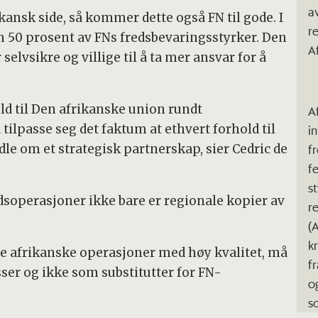
a
kansk side, så kommer dette også FN til gode. I
r
en 50 prosent av FNs fredsbevaringsstyrker. Den
Af
selvsikre og villige til å ta mer ansvar for å
old til Den afrikanske union rundt
A
tilpasse seg det faktum at ethvert forhold til
i
le om et strategisk partnerskap, sier Cedric de
f
f
st
dsoperasjoner ikke bare er regionale kopier av
r
(
k
tive afrikanske operasjoner med høy kvalitet, må
fr
ser og ikke som substitutter for FN-
o
s