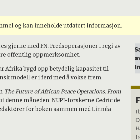
ammel og kan inneholde utdatert informasjon.
es gjerne med FN. Fredsoperasjoner i regi av
S
dre offentlig oppmerksomhet.
a
I
r Afrika bygd opp betydelig kapasitet til
nsk modell er i ferd med å vokse frem.
en
The Future of African Peace Operations: From
F
ut denne måneden. NUPI-forskerne Cedric de
 redaktører for boken sammen med Linnéa
I
O
H
f