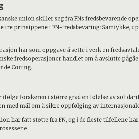
g
kanske union skiller seg fra FNs fredsbevarende ope
de tre prinsippene i FN-fredsbevaring: Samtykke, u
sjon har som oppgave å sette i verk en fredsavtale i
nske fredsoperasjoner handlet om å avslutte pågåe
er de Coning.
ifølge forskeren i større grad en følelse av solidar
den med mål om å sikre oppfølging av internasjonale
 har fått støtte fra FN, og i de fleste tilfellene har
prosessene.