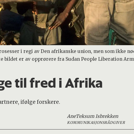
osesser i regi av Den afrikanske union, men som ikke nø
te bildet er av opprørere fra Sudan People Liberation Arm
e til fred i Afrika
rtnere, ifølge forskere.
Ane
Teksum Isbrekken
KOMMUNIKASJONSRÅDGIVER