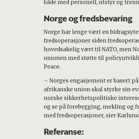
både med personell, utstyr og trenin
Norge og fredsbevaring
Norge har lenge vært en bidragsyter
fredsoperasjoner siden fredsoperas
hovedsakelig vært til NATO, men N
unionen med støtte til policyutvikl
Peace.
– Norges engasjement er basert på a
afrikanske union skal styrke sin evn
norske sikkerhetspolitiske interes
og se på forebygging, mekling og 
med fredsoperasjoner, sier Karlsrud
Referanse: