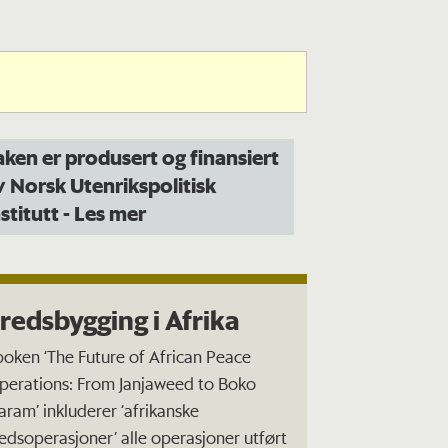
aken er produsert og finansiert
v Norsk Utenrikspolitisk
nstitutt
- Les mer
redsbygging i Afrika
 boken ‘The Future of African Peace
perations: From Janjaweed to Boko
aram’ inkluderer ‘afrikanske
redsoperasjoner’ alle operasjoner utført