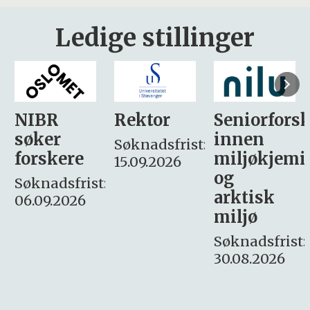
Ledige stillinger
Rektor
Seniorforsker
Forskning.
innen
søker
Søknadsfrist:
miljøkjemi
nyhetsjour
15.09.2026
og
– fast
:
arktisk
Søknadsfrist:
miljø
16. august.
Søknadsfrist:
30.08.2026