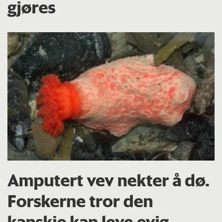
gjøres
Amputert vev nekter å dø.
Forskerne tror den
kanskje kan leve evig