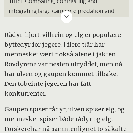
Tittel: Comparing, contrasting and
integrating large carnivore predation and
hunter harvest into sustainable ecosystem
management
Rådyr, hjort, villrein og elg er populære
Prosjektperiode: 2008-2011
byttedyr for jegere. I flere tiår har
Institusjoner: Norsk institutt for
mennesket vært nokså alene i jakten.
naturforskning, Universitetet for miljø- og
Rovdyrene var nesten utryddet, men nå
biovitenskap, Høgskolen i Hedmark, Norges
har ulven og gaupen kommet tilbake.
teknisk-naturvitenskapelige universitet,
Den tobeinte jegeren har fått
Sveriges lantbruksuniversitet, Scandlynx,
konkurrenter.
Scandulv og Skandinaviska Björnprosjektet
Gaupen spiser rådyr, ulven spiser elg, og
mennesket spiser både rådyr og elg.
Forskerehar nå sammenlignet to såkalte