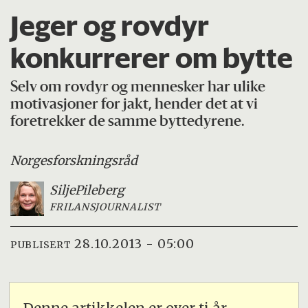
Jeger og rovdyr
konkurrerer om bytte
Selv om rovdyr og mennesker har ulike
motivasjoner for jakt, hender det at vi
foretrekker de samme byttedyrene.
Norges
forskningsråd
Silje
Pileberg
FRILANSJOURNALIST
28.10.2013 - 05:00
PUBLISERT
Denne artikkelen er over ti år