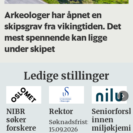
Arkeologer har åpnet en
skipsgrav fra vikingtiden. Det
mest spennende kan ligge
under skipet
Ledige stillinger
Rektor
Seniorforsker
Forskning.
innen
søker
Søknadsfrist:
miljøkjemi
nyhetsjour
15.09.2026