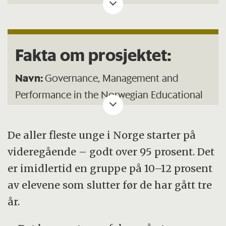
forskning og innovasjon i
utdanningssektoren. Det dekker forskning
fra barnehage og skole til høyere utdanning
Fakta om prosjektet:
og voksnes læring.
Utdanningsprogrammene PRAKUT og
Navn:
Governance, Management and
UTDANNING2020 videreføres i FINNUT.
Performance in the Norwegian Educational
System
Prosjektperiode:
2010–2014
De aller fleste unge i Norge starter på
Prosjektleder:
Torberg Falch
videregående – godt over 95 prosent. Det
Ansvarlig institusjon:
Senter for økonomisk
er imidlertid en gruppe på 10–12 prosent
forskning ved NTNU
av elevene som slutter før de har gått tre
Finansiering:
13,3 millioner kroner fra
år.
Forskningsrådets program UTANNING2020