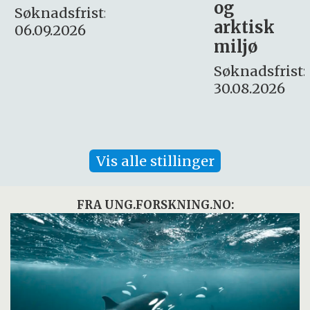
og
– fast
:
arktisk
Søknadsfrist:
miljø
16. august.
Søknadsfrist:
30.08.2026
Vis alle stillinger
FRA UNG.FORSKNING.NO: