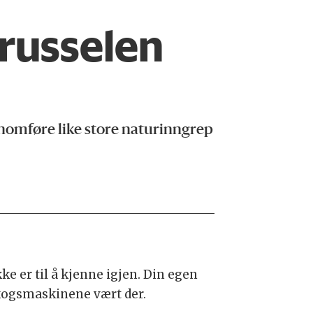
trusselen
nnomføre like store naturinngrep
ke er til å kjenne igjen. Din egen
kogsmaskinene vært der.