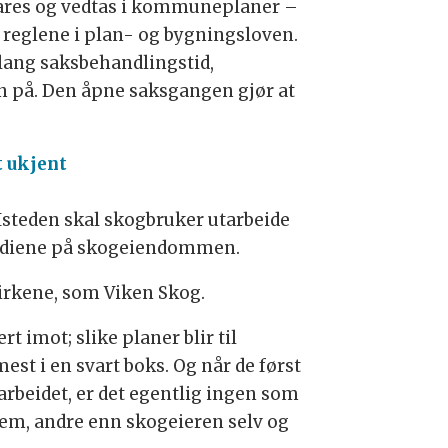
ares og vedtas i kommuneplaner –
r reglene i plan- og bygningsloven.
 lang saksbehandlingstid,
en på. Den åpne saksgangen gjør at
t ukjent
 Isteden skal skogbruker utarbeide
verdiene på skogeiendommen.
virkene, som Viken Skog.
rt imot; slike planer blir til
est i en svart boks. Og når de først
tarbeidet, er det egentlig ingen som
dem, andre enn skogeieren selv og