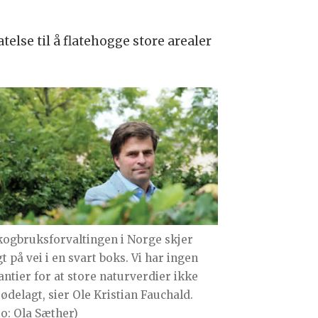
telse til å flatehogge store arealer
kogbruksforvaltingen i Norge skjer
t på vei i en svart boks. Vi har ingen
antier for at store naturverdier ikke
 ødelagt, sier Ole Kristian Fauchald.
to: Ola Sæther)