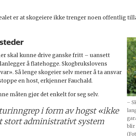
let er at skogeiere ikke trenger noen offentlig tilla
 steder
ier skal kunne drive ganske fritt – uansett
planlegger å flatehogge. Skogbrukslovens
var». Så lenge skogeier selv mener å ta ansvar
å stoppe en host, erkjenner Fauchald.
 måten gjør det enkelt for seg selv.
– S
turinngrep i form av hogst «ikke
lang
gar
et stort administrativt system
blir
(Fo