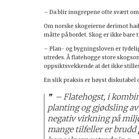
– Da blir inngrepene ofte svært omf
Om norske skogeierne derimot hadde
måtte på bordet. Skog er ikke bare 
– Plan- og bygningsloven er tydeli
utredes. Å flatehogge store skogsom
oppsiktsvekkende at det ikke stille
En slik praksis er høyst diskutabel 
– Flatehogst, i komb
planting og gjødsling a
negativ virkning på miljø
mange tilfeller er brudd