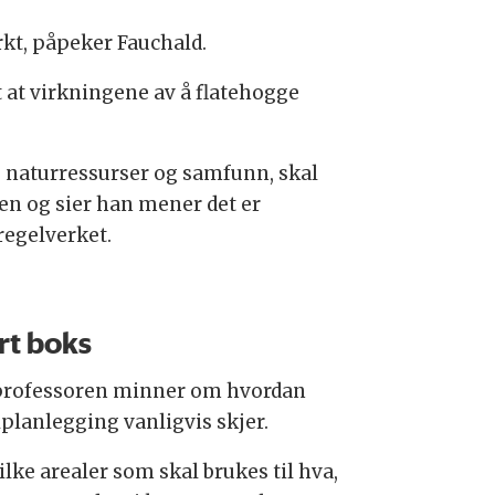
rkt, påpeker Fauchald.
 at virkningene av å flatehogge
, naturressurser og samfunn, skal
ren og sier han mener det er
regelverket.
rt boks
professoren minner om hvordan
lplanlegging vanligvis skjer.
lke arealer som skal brukes til hva,