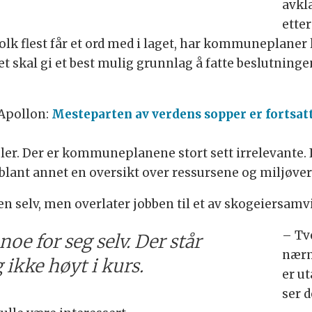
avkl
ette
folk flest får et ord med i laget, har kommuneplaner
t skal gi et best mulig grunnlag å fatte beslutning
Apollon:
Mesteparten av verdens sopper er fortsat
gler. Der er kommuneplanene stort sett irrelevante.
blant annet en oversikt over ressursene og miljø
en selv, men overlater jobben til et av skogeiersam
– Tve
oe for seg selv. Der står
nærm
ikke høyt i kurs.
er u
ser 