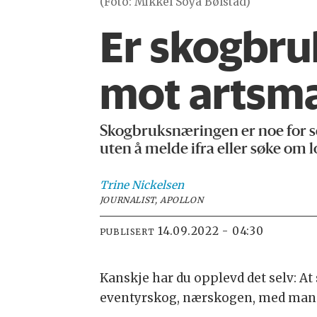
(Foto: Mikkel Soya Bølstad)
Er skogbru
mot artsma
Skogbruksnæringen er noe for se
uten å melde ifra eller søke om l
Trine
Nickelsen
JOURNALIST, APOLLON
14.09.2022 - 04:30
PUBLISERT
Kanskje har du opplevd det selv: At 
eventyrskog, nærskogen, med mange