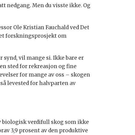
ratt nedgang. Men du visste ikke. Og
essor Ole Kristian Fauchald ved Det
 i et forskningsprosjekt om
r synd, vil mange si. Ikke bare er
en sted for rekreasjon og fine
evelser for mange av oss – skogen
gså levested for halvparten av
av biologisk verdifull skog som ikke
orav 3,9 prosent av den produktive