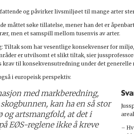
attende og påvirker livsmiljøet til mange arter ste
 måttet søke tillatelse, mener han det er åpenbart
trær, men et samspill mellom tusenvis av arter.
g: Tiltak som har vesentlige konsekvenser for miljø
råder er utvilsomt et slikt tiltak, sier jussprofesso
s krav til konsekvensutredning under det generelle 
også i europeisk perspektiv.
Sva
inasjon med markberedning,
v skogbunnen, kan ha en så stor
Juss
 og artsmangfold, at det i
area
 på EØS-reglene ikke å kreve
– Hvi