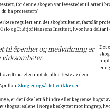
testert, for denne skogen var levestedet til arter i b
e du ha protestert?
rkere regulert enn det skogbruket er, fastslår prof
i Oslo og Fridtjof Nansens Institutt, hvor han deltar
Det e
t til åpenhet og medvirkning er
skog
e virksomheter.
oppl
er o
 hovedtrusselen mot de aller fleste av dem.
Apollon:
Skog er også det vi ikke ser
 mye, er det ikke lett å hindre eller begrense hogst 
 av skogsarealene i Norge beskyttet mot inngrep, hv