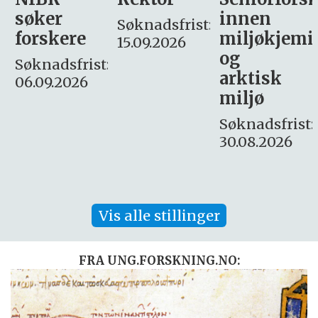
innen
søker
Søknadsfrist:
miljøkjemi
nyhetsjour
15.09.2026
og
– fast
:
arktisk
Søknadsfrist:
miljø
16. august.
Søknadsfrist:
30.08.2026
Vis alle stillinger
FRA UNG.FORSKNING.NO: