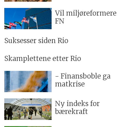
Vil miljøreformere
FN
Suksesser siden Rio
Skamplettene etter Rio
- Finansboble ga
matkrise
Ny indeks for
bærekraft