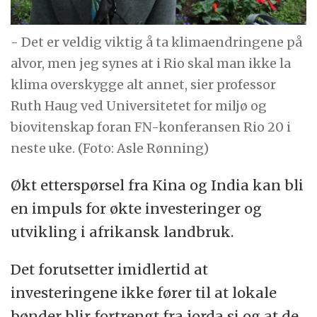
- Det er veldig viktig å ta klimaendringene på
alvor, men jeg synes at i Rio skal man ikke la
klima overskygge alt annet, sier professor
Ruth Haug ved Universitetet for miljø og
biovitenskap foran FN-konferansen Rio 20 i
neste uke. (Foto: Asle Rønning)
Økt etterspørsel fra Kina og India kan bli
en impuls for økte investeringer og
utvikling i afrikansk landbruk.
Det forutsetter imidlertid at
investeringene ikke fører til at lokale
bønder blir fortrengt fra jorda si og at de