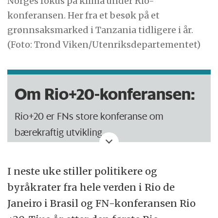
Norges fokus på klima under Rio-
konferansen. Her fra et besøk på et
grønnsaksmarked i Tanzania tidligere i år.
(Foto: Trond Viken/Utenriksdepartementet)
Om Rio+20-konferansen:
Rio+20 er FNs store konferanse om
bærekraftig utvikling.
50 000 mennesker deltar i Rio de Janeiro
I neste uke stiller politikere og
20.-22. juni 2012, 20 år etter den første Rio-
byråkrater fra hele verden i Rio de
konferansen.
Janeiro i Brasil og FN-konferansen Rio
Målet med konferansen er fornyet