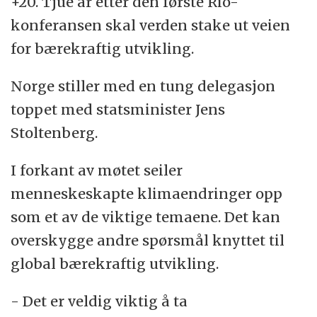
+20. Tjue år etter den første Rio-
engasjement for bærekraftig utvikling.
konferansen skal verden stake ut veien
for bærekraftig utvikling.
Under konferansen står to temaer sentralt:
Norge stiller med en tung delegasjon
Det første er grønn økonomi innenfor
toppet med statsminister Jens
rammen av bærekraftig utvikling og
Stoltenberg.
fattigdomsbekjempelse. Temaet handler om
hvordan vi kan bekjempe fattigdom og
I forkant av møtet seiler
skape økonomisk utvikling samtidig som vi
menneskeskapte klimaendringer opp
tar vare på miljøet.
som et av de viktige temaene. Det kan
overskygge andre spørsmål knyttet til
For det andre skal Rio+20 ta opp
global bærekraftig utvikling.
organiseringen av FNs arbeid for
bærekraftig utvikling under overskriften ”det
- Det er veldig viktig å ta