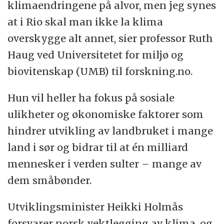
institusjonelle rammeverket for bærekraftig
klimaendringene på alvor, men jeg synes
utvikling”.
at i Rio skal man ikke la klima
overskygge alt annet, sier professor Ruth
Viktige diskusjonspunkter er mulig reform
Haug ved Universitetet for miljø og
av FNs miljø- og bærekraftsorganer,
biovitenskap (UMB) til forskning.no.
herunder FNs miljøorganisasjon (Unep) og
Kommisjonen for bærekraftig utvikling
Hun vil heller ha fokus på sosiale
(CSD).
ulikheter og økonomiske faktorer som
hindrer utvikling av landbruket i mange
(Kilde:
Utenriksdepartementet
)
land i sør og bidrar til at én milliard
mennesker i verden sulter – mange av
dem småbønder.
Utviklingsminister Heikki Holmås
forsvarer norsk vektlegging av klima, og