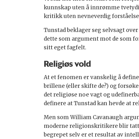
kunnskap uten å innrømme tvetydigh
kritikk uten nevneverdig forståelse
Tunstad beklager seg selvsagt over a
dette som argument mot de som forfek
sitt eget fagfelt.
Religiøs vold
At et fenomen er vanskelig å definer
brillene (eller skifte de?) og forsø
det religiøse noe vagt og udefinerb
definere at Tunstad kan hevde at re
Men som William Cavanaugh argum
moderne religionskritikere blir tat
begrepet selv er et resultat av int