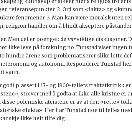
skapelig kunnskap er sikker mens religiøs tro er bli
gen referansepunkter. 2. Ord som «fakta» og «kunn
ulære fenomener. 3. Man kan være moralsk uten reli
: religion handler om å blindt akseptere påstander f
ner. Men det er poenget: de
var
viktige diskusjoner. De
ør ikke leve på forskning.no. Tunstad viser ingen te
e to hundre årene som problematiserer slike lette de
heteronomi og autonomi. Responderer Tunstad her at
pt vann.
 godt plassert i 17- og 1800-tallets traktatkritikk er
stene», strever med å godta at ikke alle kristne er 
 disse polemiske ateistene er av at den «rette» tolk
istoriske «fakta». Her har Tunstad noe til felles m
anskje ikke helt tilfeldig.