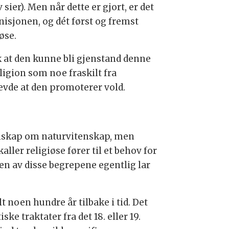
ier). Men når dette er gjort, er det
nisjonen, og dét først og fremst
øse.
k at den kunne bli gjenstand denne
ligion som noe fraskilt fra
evde at den promoterer vold.
unnskap om naturvitenskap, men
ler religiøse fører til et behov for
en av disse begrepene egentlig lar
t noen hundre år tilbake i tid. Det
ke traktater fra det 18. eller 19.