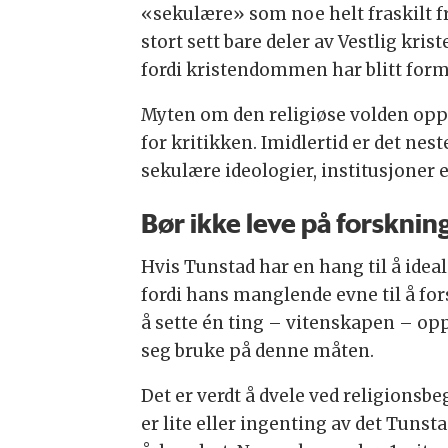
«sekulære» som noe helt fraskilt fra
stort sett bare deler av Vestlig kr
fordi kristendommen har blitt forme
Myten om den religiøse volden oppst
for kritikken. Imidlertid er det ne
sekulære ideologier, institusjoner 
Bør ikke leve på forsknin
Hvis Tunstad har en hang til å idea
fordi hans manglende evne til å for
å sette én ting – vitenskapen – opp
seg bruke på denne måten.
Det er verdt å dvele ved religionsbe
er lite eller ingenting av det Tunsta