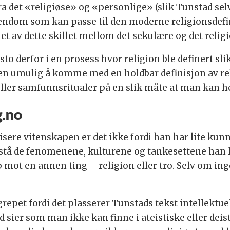
 det «religiøse» og «personlige» (slik Tunstad selv s
istendom som kan passe til den moderne religionsdefi
t av dette skillet mellom det sekulære og det religi
o derfor i en prosess hvor religion ble definert sli
sten umulig å komme med en holdbar definisjon av re
eller samfunnsritualer på en slik måte at man kan h
g.no
lisere vitenskapen er det ikke fordi han har lite k
stå de fenomenene, kulturene og tankesettene han kal
 mot en annen ting – religion eller tro. Selv om ing
grepet fordi det plasserer Tunstads tekst intellektuel
d sier som man ikke kan finne i ateistiske eller deistis