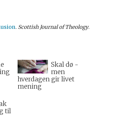
lusion
.
Scottish Journal of Theology
.
de
Skal dø -
ing
men
hverdagen gir livet
mening
bak
 til