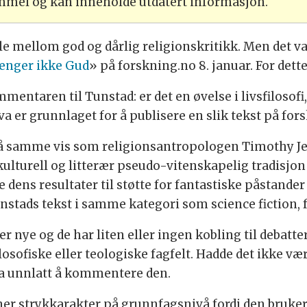
ammel og kan inneholde utdatert informasjon.
le mellom god og dårlig religionskritikk. Men det va
renger ikke Gud
» på forskning.no 8. januar. For dette
ntaren til Tunstad: er det en øvelse i livsfilosofi, 
 er grunnlaget for å publisere en slik tekst på for
 på samme vis som religionsantropologen Timothy J
kulturell og litterær pseudo-vitenskapelig tradisjon
dens resultater til støtte for fantastiske påstander
unstads tekst i samme kategori som science fiction,
 nye og de har liten eller ingen kobling til debatter 
ilosofiske eller teologiske fagfelt. Hadde det ikke væ
ha unnlatt å kommentere den.
ner strykkarakter på grunnfagsnivå fordi den bruker