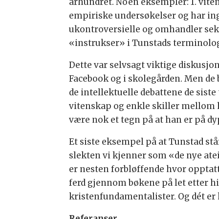
århundret. Noen eksempler: 1. viten
empiriske undersøkelser og har in
ukontroversielle og omhandler sek
«instrukser» i Tunstads terminologi
Dette var selvsagt viktige diskusjo
Facebook og i skolegården. Men de b
de intellektuelle debattene de sist
vitenskap og enkle skiller mellom 
være nok et tegn på at han er på dy
Et siste eksempel på at Tunstad står
slekten vi kjenner som «de nye atei
er nesten forbløffende hvor opptatt
ferd gjennom bøkene på let etter h
kristenfundamentalister. Og dét er k
Referanser