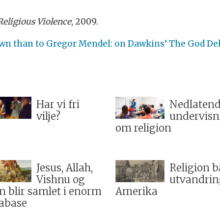
Religious Violence
, 2009.
wn than to Gregor Mendel: on Dawkins’ The God De
Har vi fri
Nedlaten
vilje?
undervisn
om religion
Jesus, Allah,
Religion 
Vishnu og
utvandring
n blir samlet i enorm
Amerika
abase