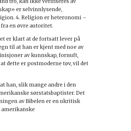
nd tro, kan ikke verifiseres av
skap» er selvinnlysende,
gion. 4. Religion er heteronomi –
ra en øvre autoritet.
t er klart at de fortsatt lever på
gn til at han er kjent med noe av
finisjoner av kunnskap, fornuft,
 dette er postmoderne tøv, vil det
 at han, slik mange andre i den
amerikanske sørstatsbaptister. Det
ningen av Bibelen er en ukritisk
ed amerikanske