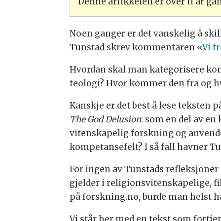
Denne artikkelen er over ti år g
Noen ganger er det vanskelig å skil
Tunstad skrev kommentaren «
Vi t
Hvordan skal man kategorisere komme
teologi? Hvor kommer den fra og hva
Kanskje er det best å lese teksten
The God Delusion
: som en del av en 
vitenskapelig forskning og anvende 
kompetansefelt? I så fall havner T
For ingen av Tunstads refleksjoner er
gjelder i religionsvitenskapelige, f
på forskning.no, burde man helst 
Vi står her med en tekst som fortje