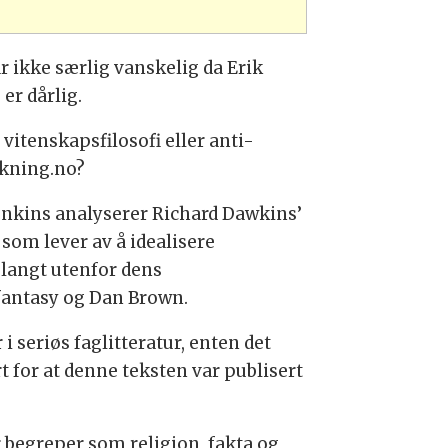
r ikke særlig vanskelig da Erik
 er dårlig.
vitenskapsfilosofi eller anti-
skning.no?
enkins analyserer Richard Dawkins’
 som lever av å idealisere
 langt utenfor dens
 fantasy og Dan Brown.
i seriøs faglitteratur, enten det
rt for at denne teksten var publisert
 begreper som religion, fakta og