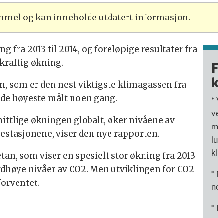
ammel og kan inneholde utdatert informasjon.
 fra 2013 til 2014, og foreløpige resultater fra
 kraftig økning.
F
k
, som er den nest viktigste klimagassen fra
r de høyeste målt noen gang.
*
v
tlige økningen globalt, øker nivåene av
m
estasjonene, viser den nye rapporten.
l
k
etan, som viser en spesielt stor økning fra 2013
ordhøye nivåer av CO2. Men utviklingen for CO2
*
forventet.
n
*