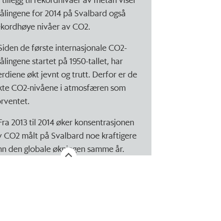
ålingene for 2014 på Svalbard også
ekordhøye nivåer av CO2.
 Siden de første internasjonale CO2-
ålingene startet på 1950-tallet, har
erdiene økt jevnt og trutt. Derfor er de
kte CO2-nivåene i atmosfæren som
orventet.
 Fra 2013 til 2014 øker konsentrasjonen
v CO2 målt på Svalbard noe kraftigere
nn den globale økningen samme år.