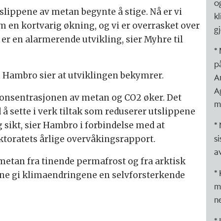
o
tslippene av metan begynte å stige. Nå er vi
kl
m en kortvarig økning, og vi er overrasket over
g
t er en alarmerende utvikling, sier Myhre til
*
p
n Hambro sier at utviklingen bekymrer.
A
A
konsentrasjonen av metan og CO2 øker. Det
m
 å sette i verk tiltak som reduserer utslippene
*
 sikt, sier Hambro i forbindelse med at
s
ktoratets årlige overvåkingsrapport.
a
metan fra tinende permafrost og fra arktisk
*
unne gi klimaendringene en selvforsterkende
m
n
* 