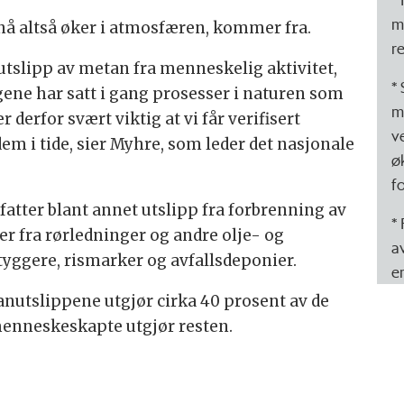
m
nå altså øker i atmosfæren, kommer fra.
r
utslipp av metan fra menneskelig aktivitet,
*
gene har satt i gang prosesser i naturen som
m
 derfor svært viktig at vi får verifisert
v
em i tide, sier Myhre, som leder det nasjonale
ø
f
ter blant annet utslipp fra forbrenning av
*
jer fra rørledninger og andre olje- og
a
vtyggere, rismarker og avfallsdeponier.
e
anutslippene utgjør cirka 40 prosent av de
enneskeskapte utgjør resten.