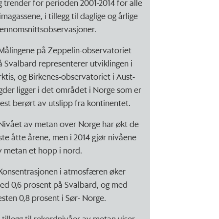
g trender for perioden 2001-2014 for alle
imagassene, i tillegg til daglige og årlige
jennomsnittsobservasjoner.
 Målingene på Zeppelin-observatoriet
å Svalbard representerer utviklingen i
rktis, og Birkenes-observatoriet i Aust-
gder ligger i det området i Norge som er
est berørt av utslipp fra kontinentet.
 Nivået av metan over Norge har økt de
iste åtte årene, men i 2014 gjør nivåene
v metan et hopp i nord.
 Konsentrasjonen i atmosfæren øker
ed 0,6 prosent på Svalbard, og med
esten 0,8 prosent i Sør- Norge.
I tillegg til rekordnivåer av metan viser