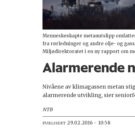
Menneskeskapte metanutslipp omfatter bl
fra rørledninger og andre olje- og gass
Miljødirektoratet i en ny rapport om m
Alarmerende n
Nivåene av klimagassen metan stige
alarmerende utvikling, sier seniorf
NTB
29.02.2016 - 10:58
PUBLISERT