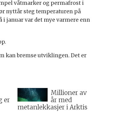
sempel våtmarker og permafrost i
før nyttår steg temperaturen på
så i januar var det mye varmere enn
pp.
m kan bremse utviklingen. Det er
Millioner av
g er
år med
metanlekkasjer i Arktis