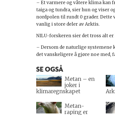
– Et varmere og våtere klima kan f
taiga og tundra, sier hun og viser 
nordpolen til rundt 0 grader. Dett
vanlig i store deler av Arktis.
NILU-forskeren sier det tross alt er
– Dersom de naturlige systemene k
det vanskeligere å gjøre noe med, f
SE OGSÅ
Metan – en
joker i
klimaregnskapet
Ark
Metan-
raping er