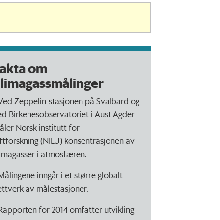
akta om
limagassmålinger
 Ved Zeppelin-stasjonen på Svalbard og
ed Birkenesobservatoriet i Aust-Agder
åler Norsk institutt for
uftforskning (NILU) konsentrasjonen av
limagasser i atmosfæren.
 Målingene inngår i et større globalt
ettverk av målestasjoner.
 Rapporten for 2014 omfatter utvikling