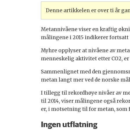
Denne artikkelen er over ti år g
Metannivåene viser en kraftig økning
målingene i 2015 indikerer fortsatt
Myhre opplyser at nivåene av metan
menneskelig aktivitet etter CO2, e
Sammenlignet med den gjennomsnit
metan langt mer ved de norske mål
I tillegg til rekordhøye nivåer av m
til 2014, viser målingene også rek
er, i motsetning til for metan, som 
Ingen utflatning