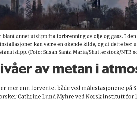
ant annet utslipp fra forbrenning av olje og gass. I den s
installasjoner kan være en økende kilde, og at dette bør 
etanutslipp. (Foto: Susan Santa Maria/Shutterstock/NTB s
ivåer av metan i atm
r mer enn forventet både ved målestasjonene på Sva
orsker Cathrine Lund Myhre ved Norsk institutt for l