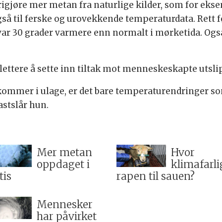
rigjøre mer metan fra naturlige kilder, som for ek
også til ferske og urovekkende temperaturdata. Rett 
e var 30 grader varmere enn normalt i mørketida. Og
 lettere å sette inn tiltak mot menneskeskapte utsli
ommer i ulage, er det bare temperaturendringer so
astslår hun.
Mer metan
Hvor
oppdaget i
klimafarli
tis
rapen til sauen?
Mennesker
har påvirket