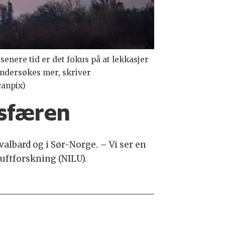
enere tid er det fokus på at lekkasjer
undersøkes mer, skriver
canpix)
osfæren
lbard og i Sør-Norge. – Vi ser en
uftforskning (NILU).