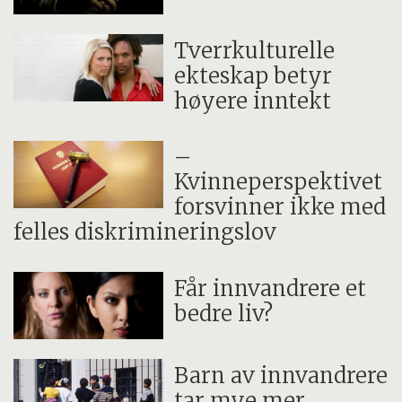
Tverrkulturelle
ekteskap betyr
høyere inntekt
–
Kvinneperspektivet
forsvinner ikke med
felles diskrimineringslov
Får innvandrere et
bedre liv?
Barn av innvandrere
tar mye mer