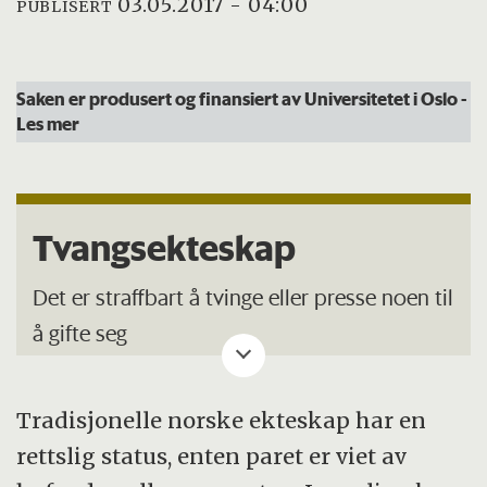
03.05.2017 - 04:00
PUBLISERT
Saken er produsert og finansiert av Universitetet i Oslo
-
Les mer
Tvangsekteskap
Det er straffbart å tvinge eller presse noen til
å gifte seg
Den som tvinger noen inn i et ekteskap,
Tradisjonelle norske ekteskap har en
risikerer fengselsstraff i inntil seks år
rettslig status, enten paret er viet av
Den som har blitt tvangsgiftet kan få