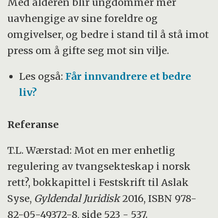
Med alderen blir ungdommer mer
uavhengige av sine foreldre og
omgivelser, og bedre i stand til å stå imot
press om å gifte seg mot sin vilje.
Les også:
Får innvandrere et bedre
liv?
Referanse
T.L. Wærstad: Mot en mer enhetlig
regulering av tvangsekteskap i norsk
rett?, bokkapittel i Festskrift til Aslak
Syse,
Gyldendal Juridisk
2016, ISBN 978-
82-05-49372-8, side 523 - 537.