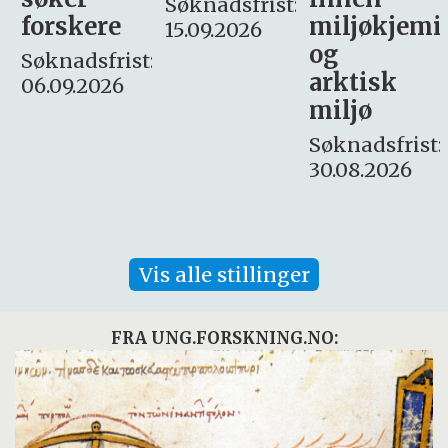
Søknadsfrist:
miljøkjemi
nyhetsjour
15.09.2026
og
– fast
:
arktisk
Søknadsfrist:
miljø
16. august.
Søknadsfrist:
30.08.2026
Vis alle stillinger
FRA UNG.FORSKNING.NO: