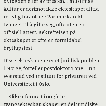
byfogden eller av presten. I muslimsk
skilsmisse uten separasjon. Det kan også
kultur er derimot ikke ekteskapet alltid
søkes om at ekteskapet kan gjøres ugyldig.
rettslig forankret: Partene kan bli
tvunget til å gifte seg, ofte uten en
offisiell attest. Bekreftelsen på
ekteskapet er ofte en formidabel
bryllupsfest.
Disse ekteskapene er et juridisk problem
i Norge, forteller postdoktor Tone Linn
Wærstad ved Institutt for privatrett ved
Universitetet i Oslo.
– Slike uformelt inngåtte
tvangsekteskap skaper en del juridiske