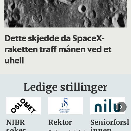
Dette skjedde da SpaceX-
raketten traff månen ved et
uhell
Ledige stillinger
Rektor
Seniorforsker
Forskning.
innen
søker