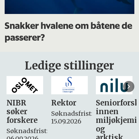
Snakker hvalene om båtene de
passerer?
Ledige stillinger
Rektor
Seniorforsker
Forskning.
innen
søker
Søknadsfrist:
miljøkjemi
nyhetsjour
15.09.2026
og
– fast
:
arktisk