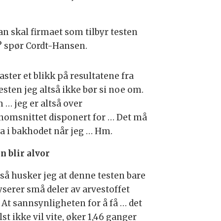
an skal firmaet som tilbyr testen
? spør Cordt-Hansen.
aster et blikk på resultatene fra
esten jeg altså ikke bør si noe om.
… jeg er altså over
nomsnittet disponert for … Det må
ha i bakhodet når jeg … Hm.
n blir alvor
så husker jeg at denne testen bare
yserer små deler av arvestoffet
 At sannsynligheten for å få … det
lst ikke vil vite, øker 1,46 ganger