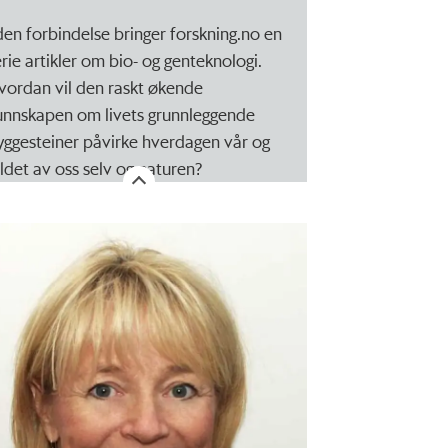
 den forbindelse bringer forskning.no en
erie artikler om bio- og genteknologi.
vordan vil den raskt økende
unnskapen om livets grunnleggende
yggesteiner påvirke hverdagen vår og
ildet av oss selv og naturen?