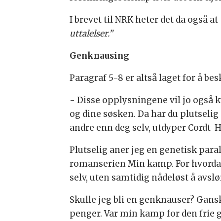
I brevet til NRK heter det da også at
uttalelser.”
Genknausing
Paragraf 5-8 er altså laget for å b
- Disse opplysningene vil jo også
og dine søsken. Da har du plutseli
andre enn deg selv, utdyper Cordt-
Plutselig aner jeg en genetisk parall
romanserien Min kamp. For hvorda
selv, uten samtidig nådeløst å av
Skulle jeg bli en genknauser? Gan
penger. Var min kamp for den frie g