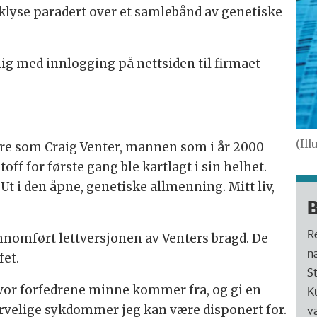
klyse paradert over et samlebånd av genetiske
elig med innlogging på nettsiden til firmaet
(Il
jøre som Craig Venter, mannen som i år 2000
off for første gang ble kartlagt i sin helhet.
 Ut i den åpne, genetiske allmenning. Mitt liv,
B
R
nomført lettversjonen av Venters bragd. De
n
fet.
St
hvor forfedrene minne kommer fra, og gi en
K
v
arvelige sykdommer jeg kan være disponert for.