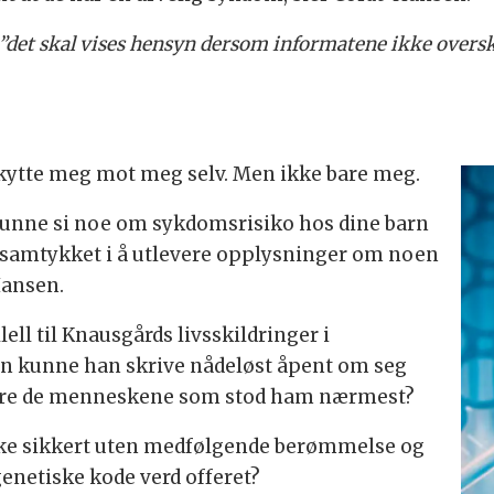
”det skal vises hensyn dersom informatene ikke overs
eskytte meg mot meg selv. Men ikke bare meg.
 kunne si noe om sykdomsrisiko hos dine barn
g samtykket i å utlevere opplysninger om noen
Hansen.
ell til Knausgårds livsskildringer i
n kunne han skrive nådeløst åpent om seg
sløre de menneskene som stod ham nærmest?
ske sikkert uten medfølgende berømmelse og
enetiske kode verd offeret?