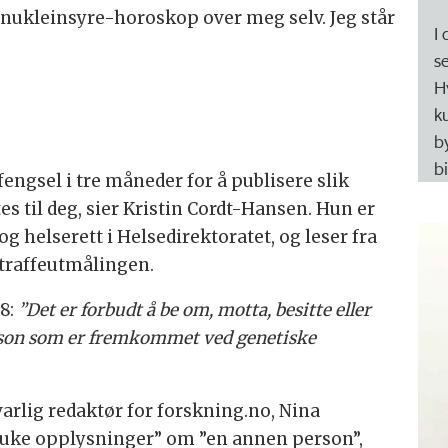
gs nukleinsyre-horoskop over meg selv. Jeg står
I
s
H
k
b
b
fengsel i tre måneder for å publisere slik
 til deg, sier Kristin Cordt-Hansen. Hun er
g helserett i Helsedirektoratet, og leser fra
straffeutmålingen.
8:
”Det er forbudt å be om, motta, besitte eller
son som er fremkommet ved genetiske
rlig redaktør for forskning.no, Nina
bruke opplysninger” om ”en annen person”,