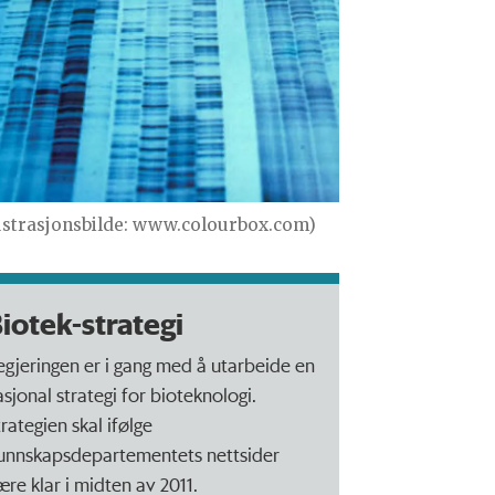
lustrasjonsbilde: www.colourbox.com)
iotek-strategi
egjeringen er i gang med å utarbeide en
asjonal strategi for bioteknologi.
rategien skal ifølge
unnskapsdepartementets nettsider
ære klar i midten av 2011.