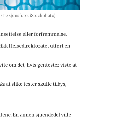
lustrasjonsfoto: iStockphoto)
nsettelse eller forfremmelse.
fikk Helsedirektoratet utført en
vite om det, hvis gentester viste at
kke
at slike tester skulle tilbys,
tene. En annen sjuendedel ville