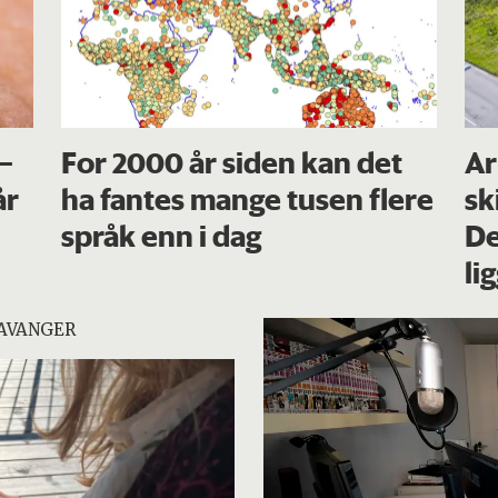
 –
For 2000 år siden kan det
Ar
år
ha fantes mange tusen flere
sk
språk enn i dag
De
li
TAVANGER