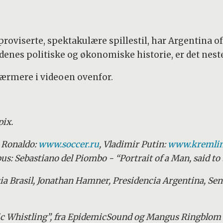
viserte, spektakulære spillestil, har Argentina o
ndenes politiske og økonomiske historie, er det nes
nærmere i videoen ovenfor.
pix.
o Ronaldo:
www.soccer.ru
, Vladimir Putin:
www.kremlin
s: Sebastiano del Piombo - “Portrait of a Man, said to
ncia Brasil, Jonathan Hamner, Presidencia Argentina, Sen
 Whistling”, fra EpidemicSound og Mangus Ringblom “