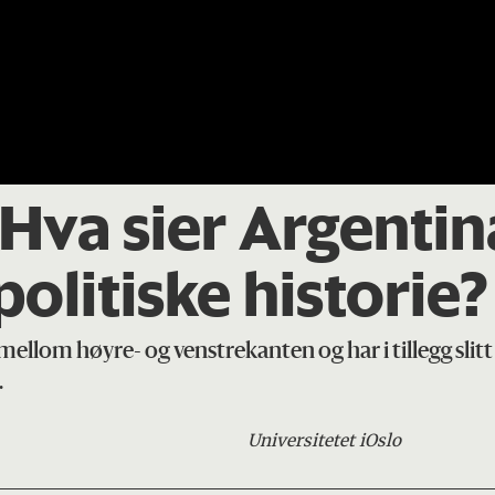
Hva sier Argentina
olitiske historie?
ellom høyre- og venstrekanten og har i tillegg slitt 
.
Universitetet i
Oslo