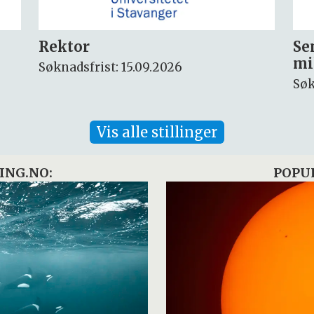
Seniorforsker innen
Fo
miljøkjemi og arktisk miljø
ny
Søknadsfrist: 30.08.2026
Søk
Vis alle stillinger
ING.NO:
POPU