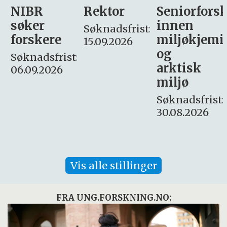
Rektor
Seniorforsker
Forskning.
innen
søker
Søknadsfrist:
miljøkjemi
nyhetsjour
15.09.2026
og
– fast
:
arktisk
Søknadsfrist:
miljø
16. august.
Søknadsfrist:
30.08.2026
Vis alle stillinger
FRA UNG.FORSKNING.NO: