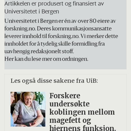
Artikkelen er produsert og finansiert av
NORCE.
Universitetet i Bergen
Universitetet i Bergen er én av over 80 eiere av
Medborgerpanelet blir utelukkende
forskning.no. Deres kommunikasjonsansatte
benyttet til forskningsformål. Deltakerne
leverer innhold til forskning.no. Vi merker dette
representerer et tverrsnitt av den norske
innholdet for å tydelig skille formidling fra
befolkningen, som noen ganger i året
uavhengig redaksjonelt stoff.
Her kan du lese mer om ordningen.
inviteres til å si sin mening i viktige
spørsmål om norsk samfunn og politikk.
Les også disse sakene fra UiB:
Forskere
undersøkte
koblingen mellom
magefett og
hjernens funksjon.