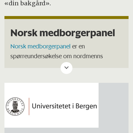
«din bakgård».
Norsk medborgerpanel
Norsk medborgerpanel
er en
spørreundersøkelse om nordmenns
holdninger til viktige samfunnstema.
Panelet drives av Universitetet i Bergen.
Forskningsspørsmål blir hovedsakelig
utviklet gjennom de tematiske
forskningsenhetene hvor det deltar
forskere fra flere ulike norske og
utenlandske institusjoner, flest fra UiB og