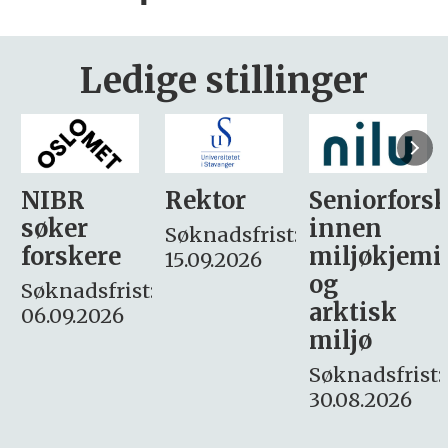
Ledige stillinger
Rektor
Seniorforsker
Forskning.
innen
søker
Søknadsfrist:
miljøkjemi
nyhetsjour
15.09.2026
og
– fast
:
arktisk
Søknadsfrist:
miljø
16. august.
Søknadsfrist:
30.08.2026