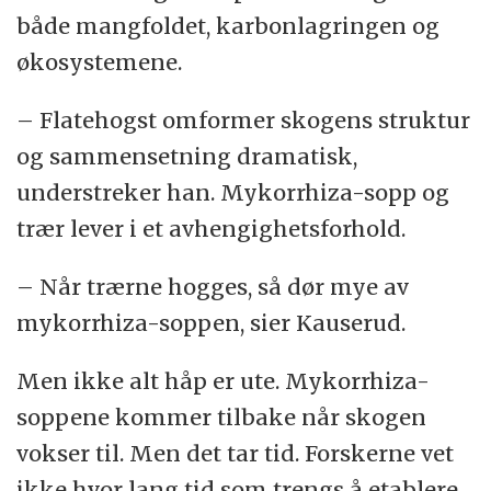
både mangfoldet, karbonlagringen og
økosystemene.
– Flatehogst omformer skogens struktur
og sammensetning dramatisk,
understreker han. Mykorrhiza-sopp og
trær lever i et avhengighetsforhold.
– Når trærne hogges, så dør mye av
mykorrhiza-soppen, sier Kauserud.
Men ikke alt håp er ute. Mykorrhiza-
soppene kommer tilbake når skogen
vokser til. Men det tar tid. Forskerne vet
ikke hvor lang tid som trengs å etablere