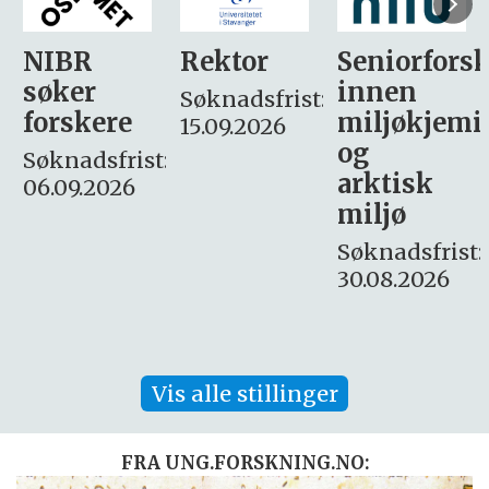
Rektor
Seniorforsker
Forskning.
innen
søker
Søknadsfrist:
miljøkjemi
nyhetsjour
15.09.2026
og
– fast
:
arktisk
Søknadsfrist:
miljø
16. august.
Søknadsfrist:
30.08.2026
Vis alle stillinger
FRA UNG.FORSKNING.NO: