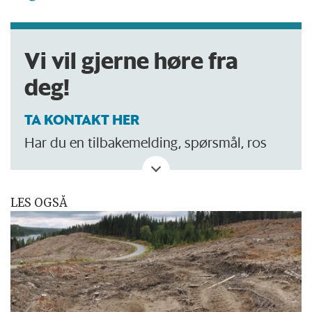
Vi vil gjerne høre fra
deg!
TA KONTAKT HER
Har du en tilbakemelding, spørsmål, ros
eller kritikk? Eller tips om noe vi bør skrive
om?
LES OGSÅ