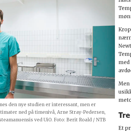
Temp
møns
Krop
nærm
Newt
Temp
med 
avdø
Men 
usik
meto
es den nye studien er interessant, men er
stimater ned på timenivå, Arne Stray-Pedersen,
Tre
steamanuensis ved UiO. Foto: Berit Roald / NTB
Et p