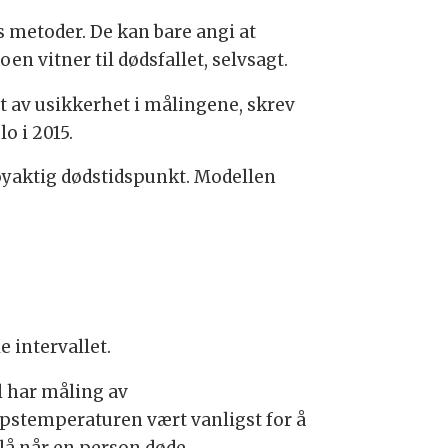
s metoder. De kan bare angi at
n vitner til dødsfallet, selvsagt.
t av usikkerhet i målingene, skrev
o i 2015.
nøyaktig dødstidspunkt. Modellen
e intervallet.
il har måling av
pstemperaturen vært vanligst for å
slå når en person døde.