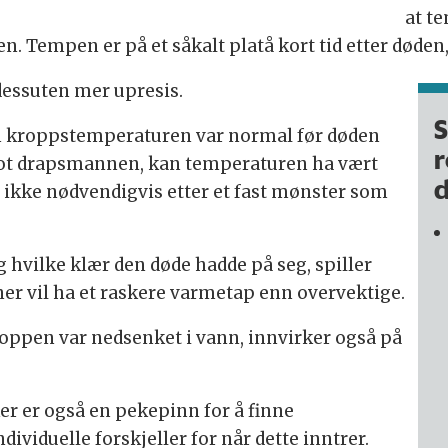
at t
en.
Tempen er på et såkalt platå kort tid etter døden
dessuten mer upresis.
S
 kroppstemperaturen var normal før døden
r
ot drapsmannen, kan temperaturen ha vært
d
s ikke nødvendigvis etter et fast mønster som
g hvilke klær den døde hadde på seg, spiller
er vil ha et raskere varmetap enn overvektige.
oppen var nedsenket i vann, innvirker også på
er er også en pekepinn for å finne
dividuelle forskjeller for når dette inntrer.