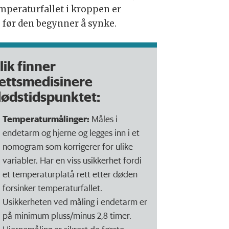
emperaturfallet i kroppen er
, før den begynner å synke.
lik finner
ettsmedisinere
ødstidspunktet:
Temperaturmålinger:
Måles i
endetarm og hjerne og legges inn i et
nomogram som korrigerer for ulike
variabler. Har en viss usikkerhet fordi
et temperaturplatå rett etter døden
forsinker temperaturfallet.
Usikkerheten ved måling i endetarm er
på minimum pluss/minus 2,8 timer.
Hjernemåling er sikrest de første