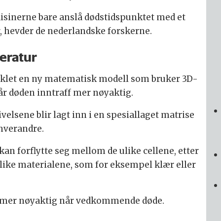
isinerne bare anslå dødstidspunktet med et
r, hevder de nederlandske forskerne.
eratur
iklet en ny matematisk modell som bruker 3D-
år døden inntraff mer nøyaktig.
sene blir lagt inn i en spesiallaget matrise
 hverandre.
n forflytte seg mellom de ulike cellene, etter
ike materialene, som for eksempel klær eller
r mer nøyaktig når vedkommende døde.