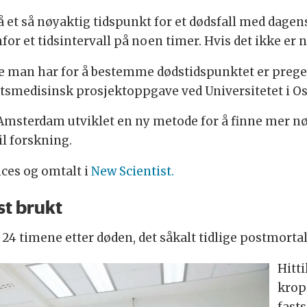
å et så nøyaktig tidspunkt for et dødsfall med dagen
 et tidsintervall på noen timer. Hvis det ikke er noe
ne man har for å bestemme dødstidspunktet er prege
tsmedisinsk prosjektoppgave ved Universitetet i Osl
i Amsterdam utviklet en ny metode for å finne mer 
il forskning.
nces og omtalt i
New Scientist.
t brukt
24 timene etter døden, det såkalt tidlige postmortal
Hitt
krop
fast