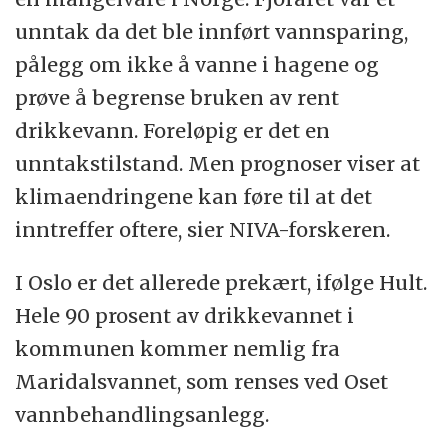
oppvaskmaskinen
unntak da det ble innført vannsparing,
Vask kun fulle vaskemaskiner
pålegg om ikke å vanne i hagene og
Invester i vanngjerrige vaskemaskiner og
prøve å begrense bruken av rent
oppvaskmaskiner
drikkevann. Foreløpig er det en
unntakstilstand. Men prognoser viser at
Aldri vann gressplener
klimaendringene kan føre til at det
Vanne blomster og busker med kanner
inntreffer oftere, sier NIVA-forskeren.
Kilde: Oslo kommune
I Oslo er det allerede prekært, ifølge Hult.
Hele 90 prosent av drikkevannet i
kommunen kommer nemlig fra
Maridalsvannet, som renses ved Oset
vannbehandlingsanlegg.