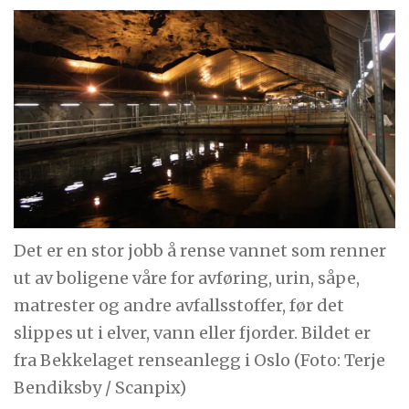
Det er en stor jobb å rense vannet som renner
ut av boligene våre for avføring, urin, såpe,
matrester og andre avfallsstoffer, før det
slippes ut i elver, vann eller fjorder. Bildet er
fra Bekkelaget renseanlegg i Oslo (Foto: Terje
Bendiksby / Scanpix)