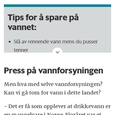
Tips for å spare på
vannet:
Slå av rennende vann mens du pusser
tenner
Tiss i dusjen på morgenen fremfor å gå på
Press på vannforsyningen
do
Bruk «spareknappen» på toalettet når du
Men hva med selve vannforsyningen?
har tisset
Kan vi gå tom for vann i dette landet?
Skrap matavfall av tallerkener uten å
− Det er få som opplever at drikkevann er
skylle før du setter dem i
en mangelvare i Norge. Fjoråret var et