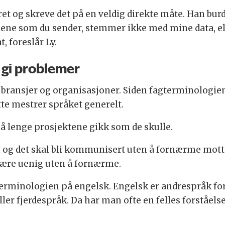
et og skreve det på en veldig direkte måte. Han bur
aene som du sender, stemmer ikke med mine data, el
t, foreslår Ly.
 gi problemer
 bransjer og organisasjoner. Siden fagterminologien
tte mestrer språket generelt.
 lenge prosjektene gikk som de skulle.
m og det skal bli kommunisert uten å fornærme mott
å være uenig uten å fornærme.
terminologien på engelsk. Engelsk er andrespråk f
ller fjerdespråk. Da har man ofte en felles forståels