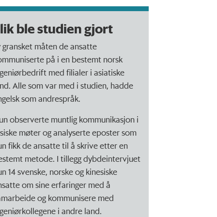
lik ble studien gjort
y gransket måten de ansatte
ommuniserte på i en bestemt norsk
geniørbedrift med filialer i asiatiske
and. Alle som var med i studien, hadde
ngelsk som andrespråk.
un observerte muntlig kommunikasjon i
ysiske møter og analyserte eposter som
n fikk de ansatte til å skrive etter en
estemt metode. I tillegg dybdeintervjuet
un 14 svenske, norske og kinesiske
nsatte om sine erfaringer med å
amarbeide og kommunisere med
ngeniørkollegene i andre land.