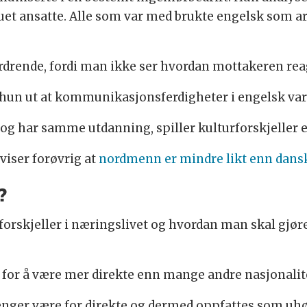
t ansatte. Alle som var med brukte engelsk som arb
fordrende, fordi man ikke ser hvordan mottakeren rea
 hun ut at kommunikasjonsferdigheter i engelsk var 
og har samme utdanning, spiller kulturforskjeller en
viser forøvrig at
nordmenn er mindre likt enn dans
?
forskjeller i næringslivet og hvordan man skal gjør
for å være mer direkte enn mange andre nasjonalitet
er være for direkte og dermed oppfattes som uhøfli