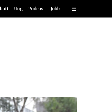
batt
Ung
Podcast
Jobb