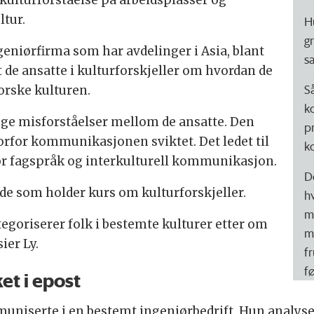
ltur.
H
g
geniørfirma som har avdelinger i Asia, blant
s
t de ansatte i kulturforskjeller om hvordan de
S
orske kulturen.
k
nge misforståelser mellom de ansatte. Den
p
vorfor kommunikasjonen sviktet. Det ledet til
k
or fagspråk og interkulturell kommunikasjon.
D
 de som holder kurs om kulturforskjeller.
h
m
egoriserer folk i bestemte kulturer etter om
m
ier Ly.
f
fø
et i epost
niserte i en bestemt ingeniørbedrift. Hun analyse