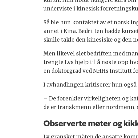
underviste i kinesisk forretningsku
Så ble hun kontaktet av et norsk in
annet i Kina. Bedriften hadde kurse
skulle takle den kinesiske og den n
Men likevel slet bedriften med ma
trengte Lys hjelp til å nøste opp h
en doktorgrad ved NHHs Institutt f
I avhandlingen kritiserer hun også
– De forenkler virkeligheten og kat
de er franskmenn eller nordmenn, s
Observerte møter og kikk
Ly gransket måten de ansatte kommu