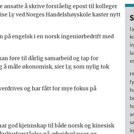
ansatte å skrive forståelig epost til kolleger
lise Ly ved Norges Handelshøyskole kaster nytt
S
L
 på engelsk i en norsk ingeniørbedrift med
k
in
l
n føre til dårlig samarbeid og tap for
e
ig å måle økonomisk, sier Ly, som nylig tok
H
f
erdrives og har fått for mye fokus på
hu
b
h
a
s
har god kjennskap til både norsk og kinesisk
i
 kulturforståelse på arbeidsplasser og