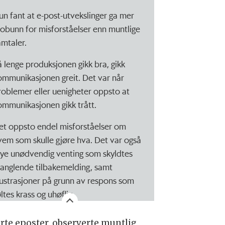
un fant at e-post-utvekslinger ga mer
robunn for misforståelser enn muntlige
amtaler.
å lenge produksjonen gikk bra, gikk
ommunikasjonen greit. Det var når
roblemer eller uenigheter oppsto at
ommunikasjonen gikk trått.
et oppsto endel misforståelser om
vem som skulle gjøre hva. Det var også
ye unødvendig venting som skyldtes
anglende tilbakemelding, samt
rustrasjoner på grunn av respons som
ltes krass og uhøflig.
rte eposter, observerte muntlig