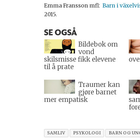
Emma Fransson mfl:
Barn i växelv
2015.
SE OGSÅ
Bildebok om
vond
skilsmisse fikk elevene
ove
til å prate
Traumer kan
gjøre barnet
mer empatisk
sam
for
SAMLIV
PSYKOLOGI
BARN OG U