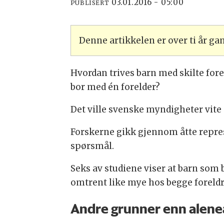
03.01.2016 - 05:00
PUBLISERT
Denne artikkelen er over ti år g
Hvordan trives barn med skilte fore
bor med én forelder?
Det ville svenske myndigheter vit
Forskerne gikk gjennom åtte repres
spørsmål.
Seks av studiene viser at barn som 
omtrent like mye hos begge foreldre
Andre grunner enn alene