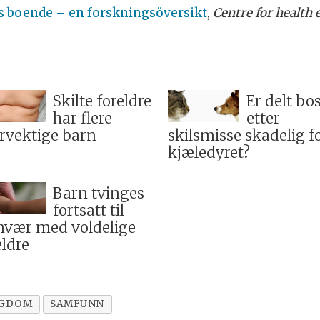
is boende – en forskningsöversikt
,
Centre for health 
Skilte foreldre
Er delt bo
har flere
etter
rvektige barn
skilsmisse skadelig f
kjæledyret?
Barn tvinges
fortsatt til
vær med voldelige
eldre
NGDOM
SAMFUNN