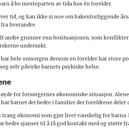
 barn å bo mesteparten av tida hos én forelder.
ver tid, og kan ikke si noe om bakenforliggende års
 fra hverandre.
lt andre grunner enn bosituasjonen, som konflikter
orskerne undersøkt.
n har hele omsorgen dersom en forelder har store p
seg selv påvirke barnets psykiske helse.
ene
høyde for forsørgernes økonomiske situasjon. Alene
r barnet det bedre i familier der foreldrene deler
rang økonomi som gjør livet vanskelig for barna. 
ar bedre sjanser til å få god kontakt med og støtte f