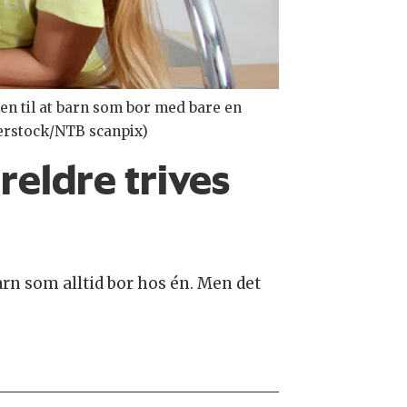
nen til at barn som bor med bare en
terstock/NTB scanpix)
reldre trives
arn som alltid bor hos én. Men det