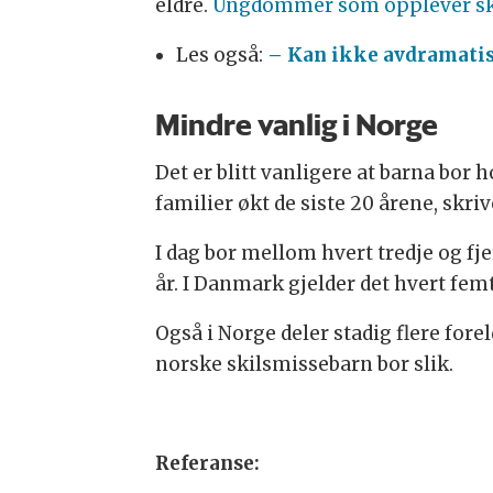
eldre.
Ungdommer som opplever skilsm
Les også:
– Kan ikke avdramatis
Mindre vanlig i Norge
Det er blitt vanligere at barna bor h
familier økt de siste 20 årene, skri
I dag bor mellom hvert tredje og fj
år. I Danmark gjelder det hvert fem
Også i Norge deler stadig flere for
norske skilsmissebarn bor slik.
Referanse: