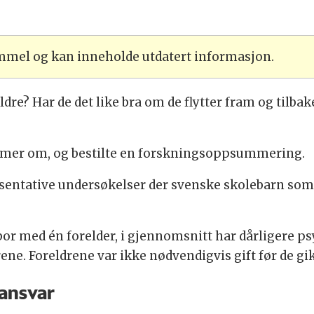
ammel og kan inneholde utdatert informasjon.
ldre? Har de det like bra om de flytter fram og tilb
e mer om, og bestilte en forskningsoppsummering.
entative undersøkelser der svenske skolebarn som er
bor med én forelder, i gjennomsnitt har dårligere p
ne. Foreldrene var ikke nødvendigvis gift før de gi
ansvar