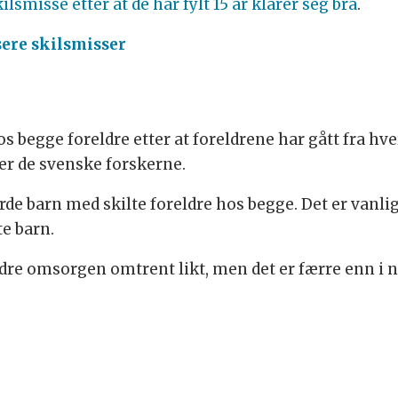
isse etter at de har fylt 15 år klarer seg bra
.
ere skilsmisser
os begge foreldre etter at foreldrene har gått fra hve
ver de svenske forskerne.
erde barn med skilte foreldre hos begge. Det er vanl
te barn.
eldre omsorgen omtrent likt, men det er færre enn i