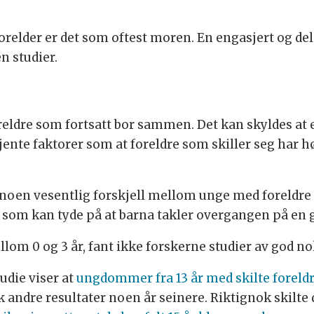
relder er det som oftest moren. En engasjert og del
n studier.
reldre som fortsatt bor sammen. Det kan skyldes at
nte faktorer som at foreldre som skiller seg har hø
ke noen vesentlig forskjell mellom unge med foreldr
 som kan tyde på at barna takler overgangen på en 
lom 0 og 3 år, fant ikke forskerne studier av god no
udie viser at
ungdommer fra 13 år med skilte foreld
k andre resultater noen år seinere. Riktignok skilte 