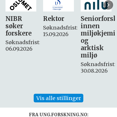
Rektor
Seniorforsker
Forskning.
innen
søker
Søknadsfrist:
miljøkjemi
nyhetsjour
15.09.2026
og
– fast
:
arktisk
Søknadsfrist:
miljø
16. august.
Søknadsfrist:
30.08.2026
Vis alle stillinger
FRA UNG.FORSKNING.NO: