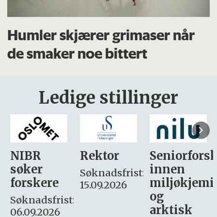
Humler skjærer grimaser når
de smaker noe bittert
Ledige stillinger
Rektor
Seniorforsker
Forskning.
innen
søker
Søknadsfrist:
miljøkjemi
nyhetsjour
15.09.2026
og
– fast
:
arktisk
Søknadsfrist: