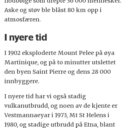
flodbølge som drepte 36 000 mennesker.
Aske og støv ble blåst 80 km opp i
atmosfæren.
I nyere tid
I 1902 eksploderte Mount Pelee på øya
Martinique, og på to minutter utslettet
den byen Saint Pierre og dens 28 000
innbyggere.
I nyere tid har vi også stadig
vulkanutbrudd, og noen av de kjente er
Vestmannaeyar i 1973, Mt St Helens i
1980, og stadige utbrudd på Etna, blant