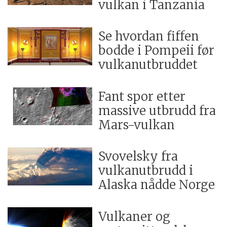
vulkan i Tanzania
Se hvordan fiffen
bodde i Pompeii før
vulkanutbruddet
Fant spor etter
massive utbrudd fra
Mars-vulkan
Svovelsky fra
vulkanutbrudd i
Alaska nådde Norge
Vulkaner og