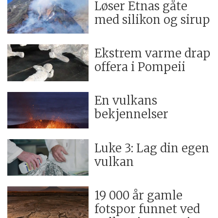
Løser Etnas gåte
med silikon og sirup
Ekstrem varme drap
offera i Pompeii
En vulkans
bekjennelser
Luke 3: Lag din egen
vulkan
19 000 år gamle
fotspor funnet ved