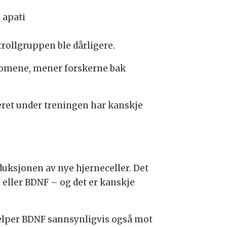
 apati
trollgruppen ble dårligere.
ptomene, mener forskerne bak
æret under treningen har kanskje
duksjonen av nye hjerneceller. Det
 eller BDNF – og det er kanskje
hjelper BDNF sannsynligvis også mot