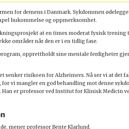
ormen for demens i Danmark. Sykdommen ødelegger 
ksempel hukommelse og oppmerksomhet.
rskningsprosjekt at en times moderat fysisk trening
ke områder når den er i en tidlig fase.
program, opprettholdt sine mentale ferdigheter g
itet senker risikoen for Alzheimers. Nå ser vi at det 
, for vi mangler en god behandling mot denne sykd
 Han er professor ved Institut for Klinisk Medicin 
en
e, mener professor Bente Klarlund.