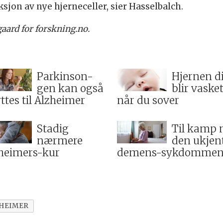
ksjon av nye hjerneceller, sier Hasselbalch.
aard for forskning.no.
Parkinson-
Hjernen d
gen kan også
blir vaske
ttes til Alzheimer
når du sover
Stadig
Til kamp 
nærmere
den ukjen
heimers-kur
demens-sykdomme
HEIMER