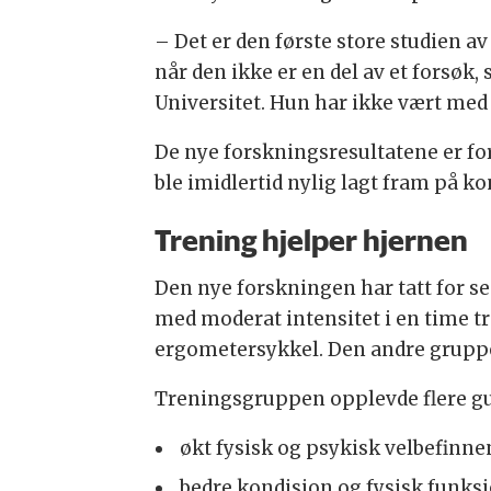
– Det er den første store studien a
når den ikke er en del av et forsøk,
Universitet. Hun har ikke vært med 
De nye forskningsresultatene er fort
ble imidlertid nylig lagt fram på
Trening hjelper hjernen
Den nye forskningen har tatt for se
med moderat intensitet i en time t
ergometersykkel. Den andre gruppe
Treningsgruppen opplevde flere gu
økt fysisk og psykisk velbefinne
bedre kondisjon og fysisk funks