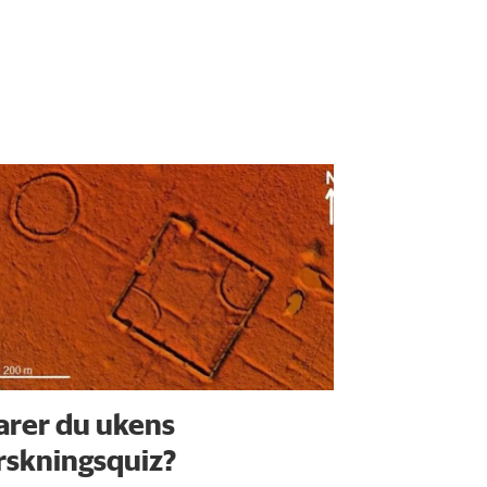
arer du ukens
rskningsquiz?