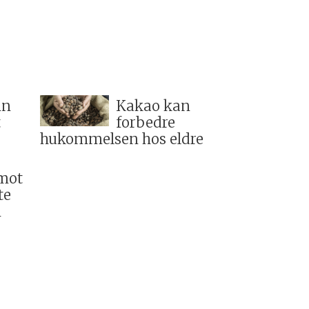
in
Kakao kan
t
forbedre
hukommelsen hos eldre
mot
te
n