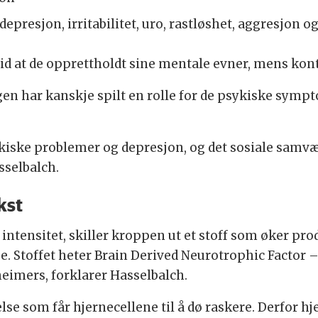
resjon, irritabilitet, uro, rastløshet, aggresjon og
rtid at de opprettholdt sine mentale evner, mens kon
gen har kanskje spilt en rolle for de psykiske sym
kiske problemer og depresjon, og det sosiale samv
sselbalch.
kst
intensitet, skiller kroppen ut et stoff som øker pro
se. Stoffet heter Brain Derived Neurotrophic Factor –
heimers, forklarer Hasselbalch.
lse som får hjernecellene til å dø raskere. Derfor 