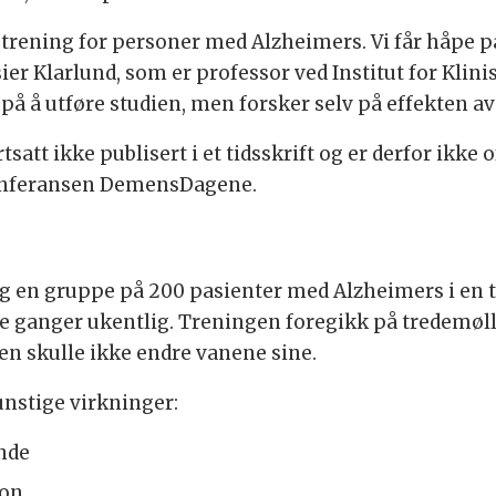
v trening for personer med Alzheimers. Vi får håpe p
 sier Klarlund, som er professor ved Institut for Kl
på å utføre studien, men forsker selv på effekten a
satt ikke publisert i et tidsskrift og er derfor ikke 
 konferansen DemensDagene.
g en gruppe på 200 pasienter med Alzheimers i en ti
re ganger ukentlig. Treningen foregikk på tredemøll
n skulle ikke endre vanene sine.
nstige virkninger:
nde
jon