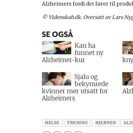
Alzheimers fordi det fører til produ
© Videnskab.dk. Oversatt av Lars Nyg
SE OGSÅ
Kan ha
funnet ny
Alzheimer-kur
kny
Sjalu og
bekymrede
kvinner mer utsatt for
Alz
Alzheimers
HELSE
TRENING
HJERNEN
ALZ