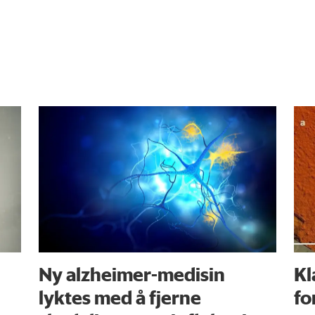
Ny alzheimer-medisin
Kl
lyktes med å fjerne
fo