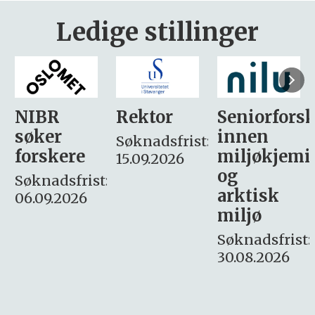
Ledige stillinger
Rektor
Seniorforsker
Forskning.
innen
søker
Søknadsfrist:
miljøkjemi
nyhetsjour
15.09.2026
og
– fast
:
arktisk
Søknadsfrist:
miljø
16. august.
Søknadsfrist:
30.08.2026