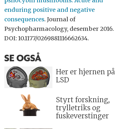
psilocybin mushrooms: Acute and
enduring positive and negative
consequences
. Journal of
Psychopharmacology, desember 2016.
DOI: 10.1177/0269881116662634.
SE OGSÅ
Her er hjernen på
LSD
Styrt forskning,
trylletriks og
fuskeverstinger