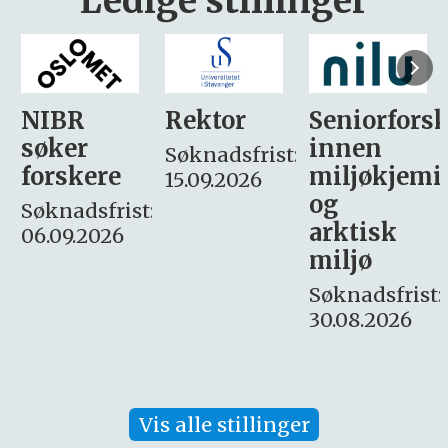
Ledige stillinger
Rektor
Seniorforsker
Forskning.
innen
søker
Søknadsfrist:
miljøkjemi
nyhetsjour
15.09.2026
og
– fast
:
arktisk
Søknadsfrist:
miljø
16. august.
Søknadsfrist:
30.08.2026
Vis alle stillinger