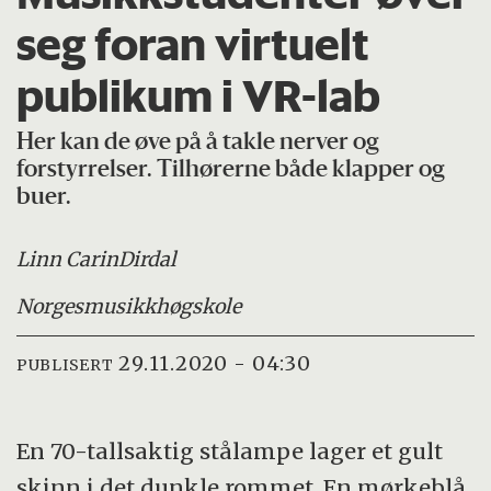
seg foran virtuelt
publikum i VR-lab
Her kan de øve på å takle nerver og
forstyrrelser. Tilhørerne både klapper og
buer.
Linn Carin
Dirdal
Norges
musikkhøgskole
29.11.2020 - 04:30
PUBLISERT
En 70-tallsaktig stålampe lager et gult
skinn i det dunkle rommet. En mørkeblå