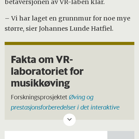
betaversjonen av VR-laben klar.
– Vi har laget en grunnmur for noe mye
større, sier Johannes Lunde Hatfiel.
Fakta om VR-
laboratoriet for
musikkøving
Forskningsprosjektet
Øving og
prestasjonsforberedelser i det interaktive
rom
er tilknyttet Senter for fremragende
utdanning i musikkutøving, CEMPE. Dette
er et VR-laboratorium for øvingsforskning,