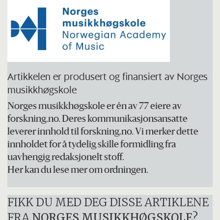
prestasjonsforberedelser og workshops i
øving.
Prosjektet er en videreføring av
musikkpedagog Johannes Lunde Hatfields
Artikkelen er produsert og finansiert av Norges
doktorgradsavhandling om
mental øving
musikkhøgskole
for musikere med utgangspunkt i
Norges musikkhøgskole er én av 77 eiere av
forskning.no. Deres kommunikasjonsansatte
idrettspsykologi
.
leverer innhold til forskning.no. Vi merker dette
innholdet for å tydelig skille formidling fra
uavhengig redaksjonelt stoff.
Her kan du lese mer om ordningen.
FIKK DU MED DEG DISSE ARTIKLENE
FRA
NORGES MUSIKKHØGSKOLE
?