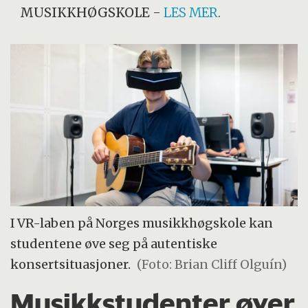
MUSIKKHØGSKOLE
-
LES MER
.
I VR-laben på Norges musikkhøgskole kan
studentene øve seg på autentiske
konsertsituasjoner.
(Foto: Brian Cliff Olguín)
Musikkstudenter øver