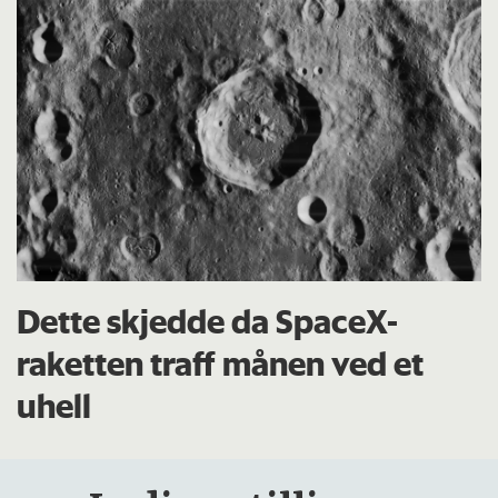
Dette skjedde da SpaceX-
raketten traff månen ved et
uhell