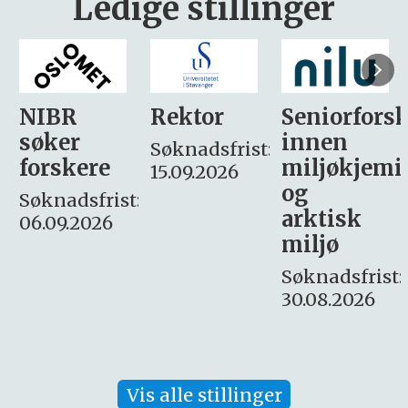
Ledige stillinger
Rektor
Seniorforsker
Forskning.
innen
søker
Søknadsfrist:
miljøkjemi
nyhetsjour
15.09.2026
og
– fast
:
arktisk
Søknadsfrist:
miljø
16. august.
Søknadsfrist:
30.08.2026
Vis alle stillinger