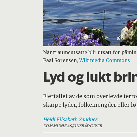
Når traumeutsatte blir utsatt for påmi
Paal Sørensen,
Wikimedia Commons
Lyd og lukt bri
Flertallet av de som overlevde terr
skarpe lyder, folkemengder eller lø
Heidi Elisabeth
Sandnes
KOMMUNIKASJONSRÅDGIVER