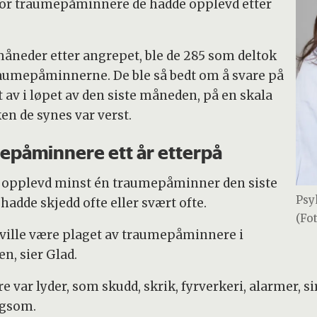
for traumepåminnere de hadde opplevd etter
måneder etter angrepet, ble de 285 som deltok
traumepåminnerne. De ble så bedt om å svare på
t av i løpet av den siste måneden, på en skala
ilken de synes var verst.
mepåminnere ett år etterpå
e opplevd minst én traumepåminner den siste
Psy
hadde skjedd ofte eller svært ofte.
(Fo
 ville være plaget av traumepåminnere i
en, sier Glad.
var lyder, som skudd, skrik, fyrverkeri, alarmer, si
agsom.