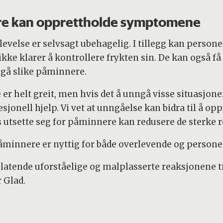
e kan opprettholde symptomene
velse er selvsagt ubehagelig. I tillegg kan persone
ke klarer å kontrollere frykten sin. De kan også få 
nngå slike påminnere.
helt greit, men hvis det å unngå visse situasjoner 
esjonell hjelp. Vi vet at unngåelse kan bidra til å 
s utsette seg for påminnere kan redusere de sterke 
nnere er nyttig for både overlevende og persone
ynelatende uforståelige og malplasserte reaksjonene
 Glad.