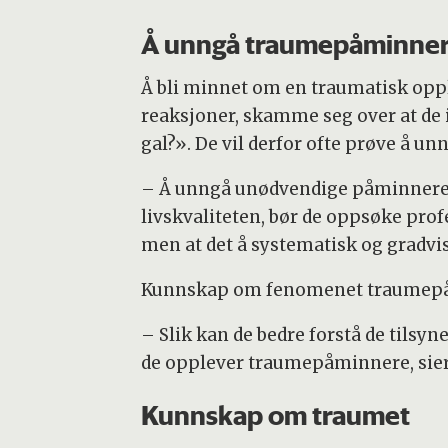
Å unngå traumepåminner
Å bli minnet om en traumatisk opple
reaksjoner, skamme seg over at de ik
gal?». De vil derfor ofte prøve å u
– Å unngå unødvendige påminnere er 
livskvaliteten, bør de oppsøke prof
men at det å systematisk og gradvi
Kunnskap om fenomenet traumepåmi
– Slik kan de bedre forstå de tils
de opplever traumepåminnere, sier
Kunnskap om traumet