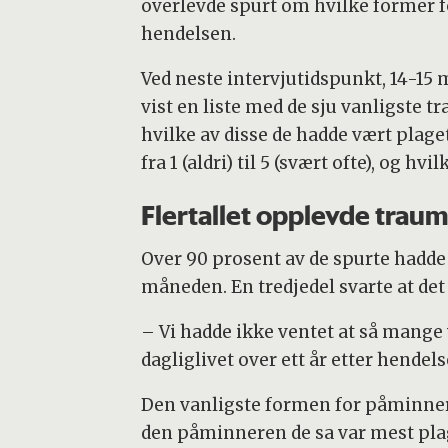
overlevde spurt om hvilke former 
hendelsen.
Ved neste intervjutidspunkt, 14-15 
vist en liste med de sju vanligste 
hvilke av disse de hadde vært plage
fra 1 (aldri) til 5 (svært ofte), og hv
Flertallet opplevde trau
Over 90 prosent av de spurte hadd
måneden. En tredjedel svarte at det 
– Vi hadde ikke ventet at så mange
dagliglivet over ett år etter hendels
Den vanligste formen for påminnere 
den påminneren de sa var mest pl