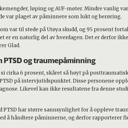
olkemengder, løping og AUF-møter. Mindre vanlig var
de var plaget av påminnere som lukt og berøring.
m var til stede på Utøya skudd, og 95 prosent fortal
et er en naturlig del av hverdagen. Det er derfor ikk
er Glad.
 PTSD og traumepåminning
l si cirka 6 prosent, skåret så høyt på posttraumati
 PTSD på intervjutidspunktet. Disse personene oppl
agnose. Likevel kan ikke resultatene fra denne stud
ed PTSD har større sannsynlighet for å oppleve tra
d å håndtere påminnerne, og derfor rapporterer fler