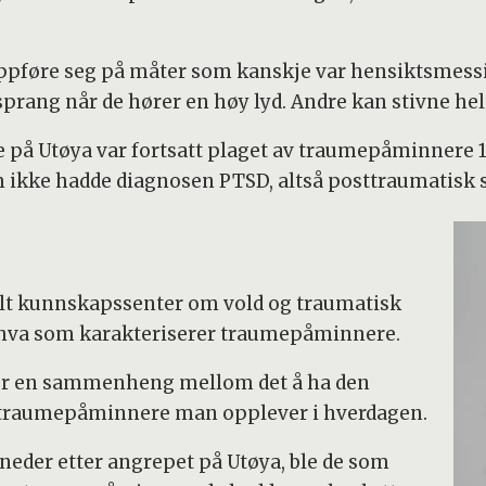
pføre seg på måter som kanskje var hensiktsmessi
sprang når de hører en høy lyd. Andre kan stivne helt
 på Utøya var fortsatt plaget av traumepåminnere 1
ikke hadde diagnosen PTSD, altså posttraumatisk str
t kunnskapssenter om vold og traumatisk
 hva som karakteriserer traumepåminnere.
 er en sammenheng mellom det å ha den
l traumepåminnere man opplever i hverdagen.
neder etter angrepet på Utøya, ble de som