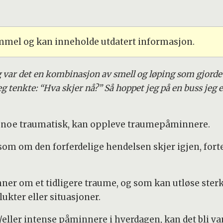
ammel og kan inneholde utdatert informasjon.
ig var det en kombinasjon av smell og løping som gjorde 
g tenkte: “Hva skjer nå?” Så hoppet jeg på en buss jeg e
r noe traumatisk, kan oppleve traumepåminnere.
 som om den forferdelige hendelsen skjer igjen, fort
r om et tidligere traume, og som kan utløse sterk
ukter eller situasjoner.
ler intense påminnere i hverdagen, kan det bli vans