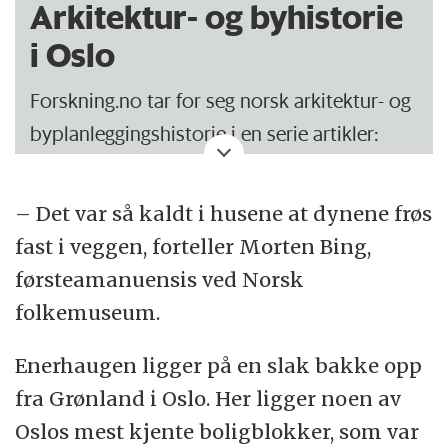
Arkitektur- og byhistorie
i Oslo
Forskning.no tar for seg norsk arkitektur- og
byplanleggingshistorie i en serie artikler:
Fra framtidshåp til betonghelvete på
– Det var så kaldt i husene at dynene frøs
Ammerud​
fast i veggen, forteller Morten Bing,
Osloslummen på Vika som forsvant
førsteamanuensis ved Norsk
folkemuseum.
Enerhaugen: Fra slum til moderne boideal
Enerhaugen ligger på en slak bakke opp
Hvis du har et tips om en historie fra Oslos
fra Grønland i Oslo. Her ligger noen av
historie som bør fortelles, send en mail til
Oslos mest kjente boligblokker, som var
journalist Lasse Biørnstad: