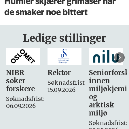
Humler skjærer grimaser når
de smaker noe bittert
Ledige stillinger
Rektor
Seniorforsker
Forskning.
innen
søker
Søknadsfrist:
miljøkjemi
nyhetsjour
15.09.2026
og
– fast
:
arktisk
Søknadsfrist:
miljø
16. august.
Søknadsfrist: