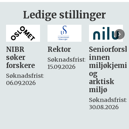
Ledige stillinger
Rektor
Seniorforsker
Forskning.
innen
søker
Søknadsfrist:
miljøkjemi
nyhetsjour
15.09.2026
og
– fast
:
arktisk
Søknadsfrist:
miljø
16. august.
Søknadsfrist:
30.08.2026