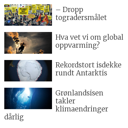
– Dropp
togradersmålet
Hva vet vi om global
oppvarming?
Rekordstort isdekke
rundt Antarktis
Grønlandsisen
takler
klimaendringer
dårlig