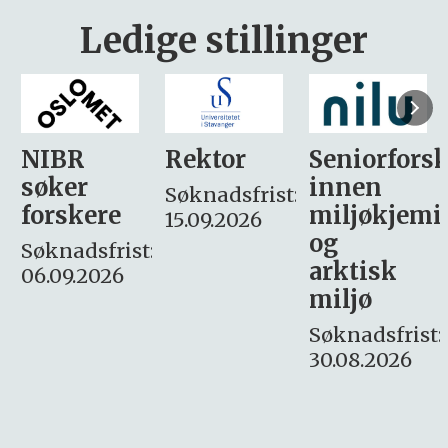
Ledige stillinger
Rektor
Seniorforsker
Forskning.
innen
søker
Søknadsfrist:
miljøkjemi
nyhetsjour
15.09.2026
og
– fast
:
arktisk
Søknadsfrist:
miljø
16. august.
Søknadsfrist:
30.08.2026