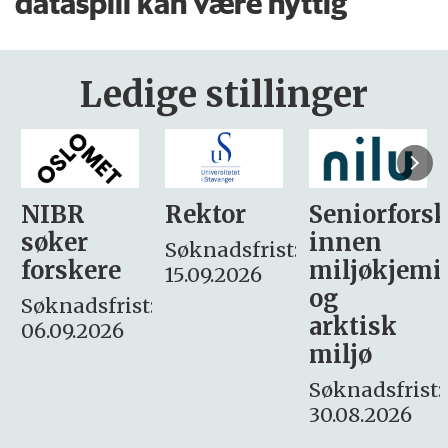
dataspill kan være nyttig
Ledige stillinger
Rektor
Seniorforsker
Forskning.
innen
søker
Søknadsfrist:
miljøkjemi
nyhetsjour
15.09.2026
og
– fast
:
arktisk
Søknadsfrist:
miljø
16. august.
Søknadsfrist:
30.08.2026