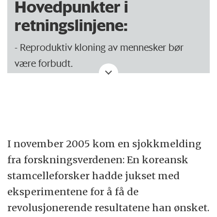
Hovedpunkter i
retningslinjene:
- Reproduktiv kloning av mennesker bør
være forbudt.
- Donorers rettigheter bør beskyttes med
internasjonale regler for rekruttering og
innhenting av informert samtykke.
I november 2005 kom en sjokkmelding
- Oversiktsmekanismer bør undersøke,
fra forskningsverdenen: En koreansk
godkjenne og overvåke all forskning på
stamcelleforsker hadde jukset med
menneskelige stamceller.
eksperimentene for å få de
- Nye stamcellelinjer og annet
revolusjonerende resultatene han ønsket.