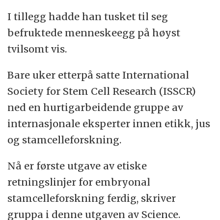
forskningsmateriale bør gjøres tilgjengelig
I tillegg hadde han tusket til seg
for alle seriøse stamcelleforskere.
befruktede menneskeegg på høyst
tvilsomt vis.
Bare uker etterpå satte International
Society for Stem Cell Research (ISSCR)
ned en hurtigarbeidende gruppe av
internasjonale eksperter innen etikk, jus
og stamcelleforskning.
Nå er første utgave av etiske
retningslinjer for embryonal
stamcelleforskning ferdig, skriver
gruppa i denne utgaven av Science.