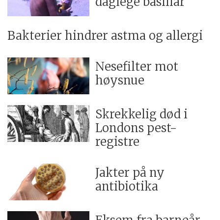
daglege basillar
Bakterier hindrer astma og allergi
Nesefilter mot
høysnue
Skrekkelig død i
Londons pest-
registre
Jakter på ny
antibiotika