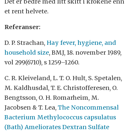
Det er bedre med litt skitt i krokene enn
et rent helvete.
Referanser:
D. P. Strachan,
Hay fever, hygiene, and
household size
, BMJ, 18. november 1989,
vol 299(6710), s 1259–1260.
C. R. Kleiveland, L. T. O. Hult, S. Spetalen,
M. Kaldhusdal, T. E. Christofferesen, O.
Bengtsson, O. H. Romarheim, M.
Jacobsen
&
T. Lea,
The Noncommensal
Bacterium Methylococcus capsulatus
(Bath) Ameliorates Dextran Sulfate