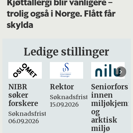
Kjøttallergi blir vanligere –
trolig også i Norge. Flått får
skylda
Ledige stillinger
Rektor
Seniorforsker
Forskning.
innen
søker
Søknadsfrist:
miljøkjemi
nyhetsjourn
15.09.2026
og
– fast
st:
arktisk
Søknadsfrist:
miljø
16. august.