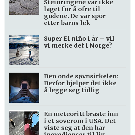
Steinringene var ikke
laget for å ofre til
gudene. De var spor
etter barns lek
Super El niño i år – vil
vi merke det i Norge?
Den onde søvnsirkelen:
Derfor hjelper det ikke
å legge seg tidlig
En meteoritt braste inn
i et soverom i USA. Det
viste seg at den har
ingredienser til liv