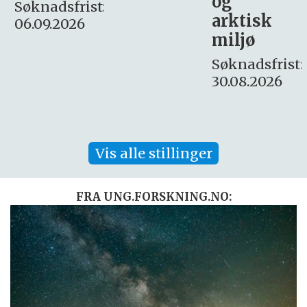
og
– fast
:
arktisk
Søknadsfrist:
miljø
16. august.
Søknadsfrist:
30.08.2026
Vis alle stillinger
FRA UNG.FORSKNING.NO: