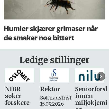
Humler skjærer grimaser når
de smaker noe bittert
Ledige stillinger
Rektor
Seniorforsker
Forskning.
innen
søker
Søknadsfrist:
miljøkjemi
nyhetsjour
15.09.2026